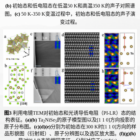
(
b
)
初始态和低电阻态在低温50 K和高温350 K的声子对照谱
图。
(
c
)
50 K-350 K变温过程中，初始态和低电阻态的声子演
变过程。
图3
利用电镜TEM对初始态和光诱导低电阻（PI-LR）态的结
构表征。
(a)(b)
Ta
NiSe
的原子模型图以及[1 1 0]方向投影的
2
5
原子分布图。
(c)(d)(e)
分别为初始态在300 K时[1 1 0]方向的样
品形貌图（衍射斑）、原子分辨图以及选区放大图。
(f)(g)(h)