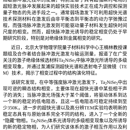
超短激光脉冲发展起来的超快实验技术正在成为调控和探测
量子物态的先进手段之一。通常弱场激发下可利用超快光谱
技术探测材料在激发后由非平衡态到平衡态的动力学弛豫过
程，而强场脉冲激光激发则可能驱动量子材料发生超快时间
尺度的相变。然而，超快脉冲激光诱导的稳定相变仍处于早
期研究阶段，特别是对绝缘体到金属相变的研究。
近日，北京大学物理学院量子材料科学中心王楠林教授课
题组及合作者结合脉冲激光激发与输运测量，报道了在广受
关注的激子绝缘体候选材料Ta
NiSe
中脉冲激光所诱导的多级
2
5
相变现象，并通过泵浦探测超快光谱和透射电子显微镜（TE
M）技术，揭示了相变过程中的结构演化特征。
该研究发现，在中等强度脉冲激光激发下，Ta
NiSe
中出
2
5
现可逆的瞬态结构相变，主要体现在超快光谱中某些相干声
子的消失；当脉冲激光场强大于某个阈值，将驱动体系到达
一个新的稳定的低电阻态，且这一低电阻态可稳定持续到至
少350K。进一步的超快光谱以及高分辨TEM实验均表明新的
稳定态具有与原始体系完全不同的结构，进入了一个全新的
“隐藏”物相。Ta
NiSe
体系光诱导的多级相变现象以及所诱导
2
5
的新的稳定物相，为人们研究该体系的激子相互作用以及利