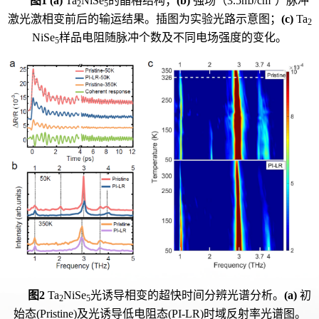
图1
(a)
Ta
NiSe
的晶格结构；
(b)
强场（3.5mJ/cm
）脉冲
2
5
激光激相变前后的输运结果。插图为实验光路示意图；
(c)
Ta
2
NiSe
样品电阻随脉冲个数及不同电场强度的变化。
5
图2
Ta
NiSe
光诱导相变的超快时间分辨光谱分析。
(a)
初
2
5
始态(Pristine)及光诱导低电阻态(PI-LR)时域反射率光谱图。