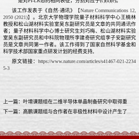
是对PI-LR态的相同表征，分别对应于(c)(d)(e)。
该工作发表于《自然·通讯》
【Nature Communications 12,
2050 (2021)】
。北京大学物理学院量子材料科学中心王楠林
教授和松山湖材料实验室吴东副研究员是文章的共同通讯作
者；量子材料科学中心博士研究生刘巧梅、松山湖材料实验
室吴东副研究员和中科院物理所李建奇研究组李子安副研究
员是文章共同第一作者。该工作得到了国家自然科学基金和
科学技术部国家重点研发计划的经费支持
。
原文链接：
https://www.nature.com/articles/s41467-021-2234
5-3
上一篇：叶堉课题组在二维半导体单晶制备研究中取得重要进展
下一篇：高鹏课题组与合作者在非极性材料中设计产生了纳米尺寸的极性拓扑反涡旋