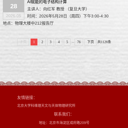
AI赋能的电子结构计算
28
主讲人：向红军 教授 （复旦大学）
2026-05
时间：2026年5月28日（周四）下午3:00-4:30
地点：物理大楼中212报告厅
...
上页
1
2
3
4
5
76
下页
共1126条
友情链接：
北京大学科维理天文与天体物理研究所
联系我们：
地址：北京市海淀区成府路209号