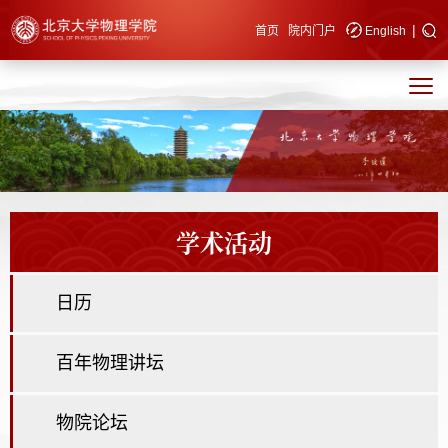
|
快速导航
首页
院内门户
English
学术活动
日历
百年物理讲坛
物院论坛