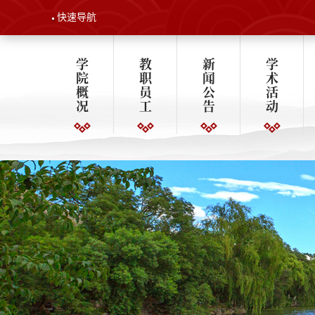
快速导航
学
教
新
学
院
职
闻
术
概
员
公
活
况
工
告
动