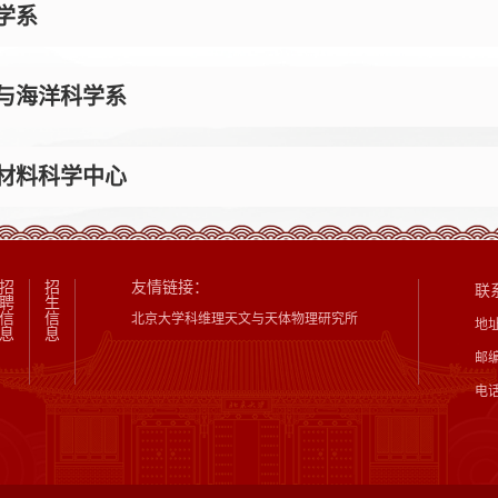
学系
与海洋科学系
材料科学中心
招
招
友情链接：
联
聘
生
信
信
北京大学科维理天文与天体物理研究所
地
息
息
邮编
电话