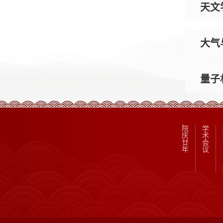
天文
大气
量子
院
学
庆
术
廿
会
年
议