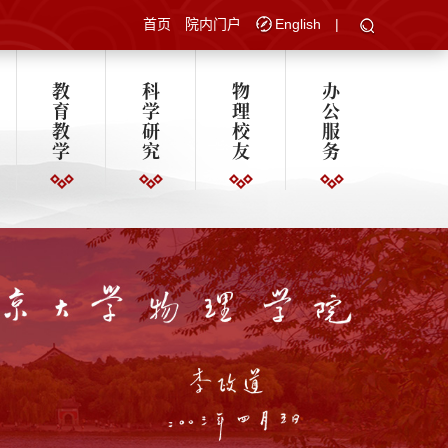
首页
院内门户
English
|
教
科
物
办
育
学
理
公
教
研
校
服
学
究
友
务