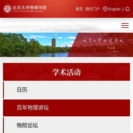
|
快速导航
首页
院内门户
English
学术活动
日历
百年物理讲坛
物院论坛