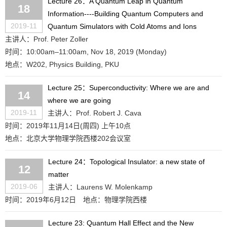
Lecture 26：A Quantum Leap in Quantum
18
Information----Building Quantum Computers and
2019-11
Quantum Simulators with Cold Atoms and Ions
主讲人：Prof. Peter Zoller
时间：10:00am–11:00am, Nov 18, 2019 (Monday)
地点：W202, Physics Building, PKU
Lecture 25：Superconductivity: Where we are and
14
where we are going
2019-11
主讲人：Prof. Robert J. Cava
时间：2019年11月14日(周四) 上午10点
地点：北京大学物理学院西楼202会议室
Lecture 24：Topological Insulator: a new state of
12
matter
2019-06
主讲人：Laurens W. Molenkamp
时间：2019年6月12日
地点：物理学院西楼
Lecture 23: Quantum Hall Effect and the New