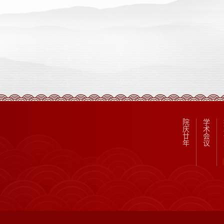
院
学
庆
术
廿
会
年
议