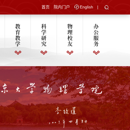
首页
院内门户
English
|
教
科
物
办
育
学
理
公
教
研
校
服
学
究
友
务