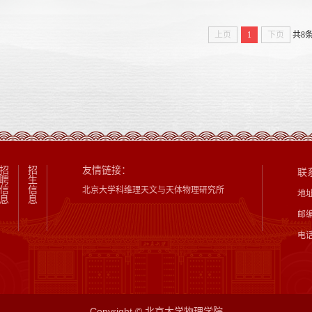
上页
1
下页
共8
招
招
友情链接：
联
聘
生
信
信
北京大学科维理天文与天体物理研究所
地
息
息
邮编
电话
Copyright © 北京大学物理学院