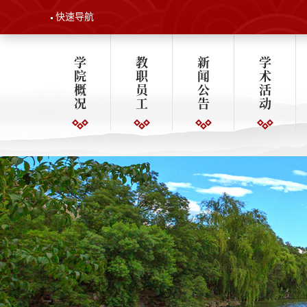
快速导航
学
教
新
学
院
职
闻
术
概
员
公
活
况
工
告
动