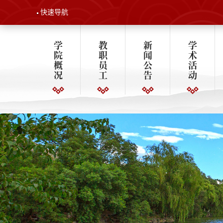
快速导航
学
教
新
学
院
职
闻
术
概
员
公
活
况
工
告
动