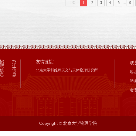
...
上页
1
2
3
4
5
9
招
招
友情链接：
联
聘
生
信
信
北京大学科维理天文与天体物理研究所
地
息
息
邮编
电话
Copyright © 北京大学物理学院