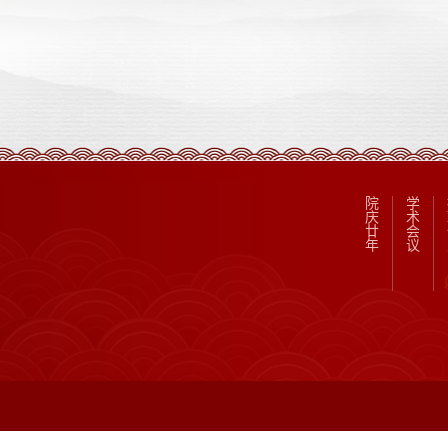
院
学
庆
术
廿
会
年
议