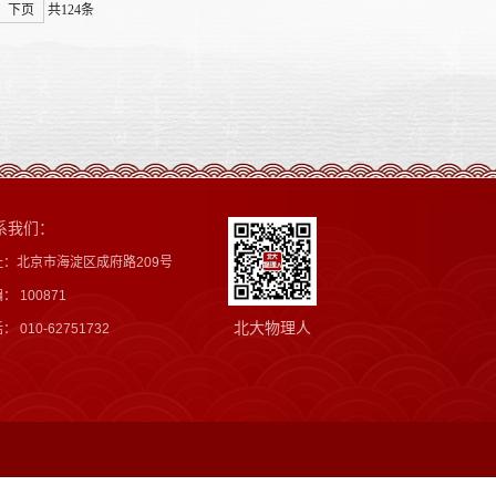
下页
共124条
系我们：
址：北京市海淀区成府路209号
： 100871
北大物理人
： 010-62751732