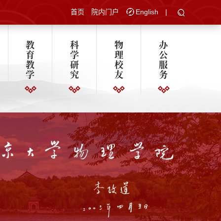
首页
院内门户
English
|
教
科
物
办
育
学
理
公
教
研
校
服
学
究
友
务