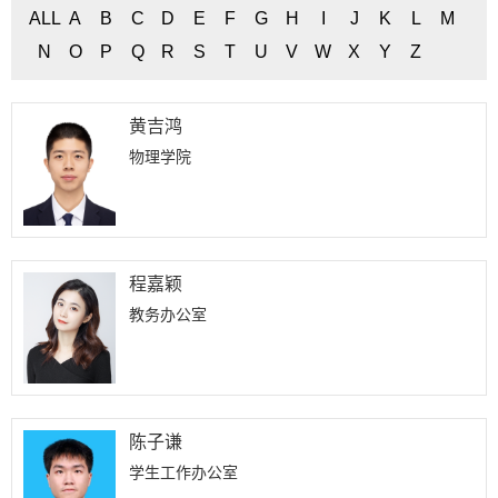
ALL
A
B
C
D
E
F
G
H
I
J
K
L
M
N
O
P
Q
R
S
T
U
V
W
X
Y
Z
黄吉鸿
物理学院
程嘉颖
教务办公室
陈子谦
学生工作办公室