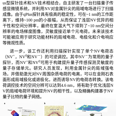
us
型探针技术和
NV
技术相结合，自主研发了一台扫描量子传
感显微镜系统，并利用
NV
对金属针尖的局域电场进行了扫描
成像。由于
qPlus
探针具有极高的稳定性，可在
~1 nm
的工作距
离下，维持
~100 pm
的小振幅，从而保证了浅层
NV
优异的相
干性和空间分辨率，最终在室温大气下得到了
~10 nm
空间分
辨率的电场梯度图像，灵敏度接近单个元电荷。未来该技术
可能被应用于研究功能材料的局域电荷、电极化和介电响应
等微观性质。
进一步，该工作还利用扫描探针实现了单个
NV
电荷态
+
0
－
－
（
NV
，
NV
和
NV
）的可逆调控。其中
NV
为常用的量子
+
0
探针，而
NV
和
NV
可用于构建提升量子传感探测灵敏度的
量子存储单元。研究人员发现，利用金属针尖的局域强电
场，并借助激光对
NV
周围杂质电荷的电离，可以在金刚石表
面形成局域极化或退极化，进而诱导
NV
的电荷态转换。该电
荷调控技术的空间分辨可以达到
4.6 nm
，将有助于优化浅层
N
V
的局域电荷环境和提升
NV
的相干性，以及精确构建基于
NV
量子比特的量子网络。