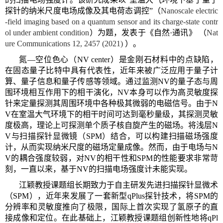
探针的纳米尺度电场成像及其电荷态调控”（
Nanoscale electric
-field imaging based on a quantum sensor and its charge-state contr
ol under ambient condition
）为题，发表于《自然·通讯》 （
Nat
ure Communications 12, 2457 (2021)
）。
氮—空位色心（
NV center
）是金刚石材料中的点缺陷，
在固态量子比特中具有代表性，近年来被广泛应用于量子计
算、量子信息和量子传感等领域。通过监测
NV
的量子态与周
围环境相互作用下的相干演化，
NV
本身可以作为高灵敏度探
针来定量探测其周围环境中各种极其微弱的电磁信号。由于
N
V
在室温大气环境下的相干时间可达到毫秒量级，其探测灵敏
度极高，理论上可探测单个质子核自旋产生的磁场。将浅层
N
V
与扫描探针显微镜（
SPM
）结合，可以构建扫描磁场强度
计，从而实现纳米尺度的磁场定量成像。然而，由于电场与
N
V
的耦合强度较弱，对
NV
的相干性和
SPM
的性能要求非常苛
刻，一直以来，基于
NV
的扫描电场强度计未能实现。
江颖教授课题组长期致力于自主研发先进扫描探针显微术
（
SPM
），近年来发展了一套新型
qPlus
探针技术，将
SPM
的
分辨率和灵敏度推向了极限，国际上首次实现了氢原子的直
接成像和定位。在此基础上，江颖教授课题组创新性地将
qPl