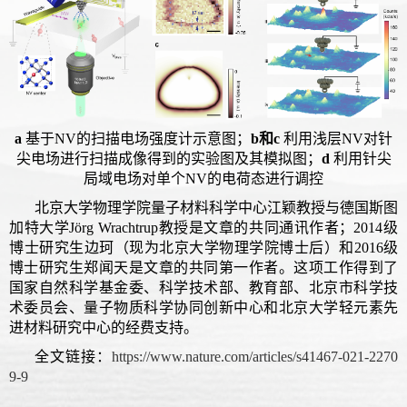
a
基于
NV
的扫描电场强度计示意图；
b
和
c
利用浅层
NV
对针
尖电场进行扫描成像得到的实验图及其模拟图；
d
利用针尖
局域电场对单个
NV
的电荷态进行调控
北京大学物理学院量子材料科学中心江颖教授与德国斯图
加特大学
Jörg Wrachtrup
教授是文章的共同通讯作者；
2014
级
博士研究生边珂（现为北京大学物理学院博士后）和
2016
级
博士研究生郑闻天是文章的共同第一作者。这项工作得到了
国家自然科学基金委、科学技术部、教育部、北京市科学技
术委员会、量子物质科学协同创新中心和北京大学轻元素先
进材料研究中心的经费支持。
全文链接：
https://www.nature.com/articles/s41467-021-2270
9-9