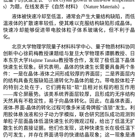
s）为题，在线发表于《自然·材料》（Nature Materials）。
液体被快速冷却至低温，通常会产生大量结构缺陷，而低
温液体的扩散速率较低，使其难以克服结构缺陷形成晶体。
快速冷却能够促进带电胶体粒子体系玻璃化，但不利于晶
化。
北京大学物理学院量子材料科学中心、量子物质材料协同
创新中心徐莉梅教授课题组与复旦大学物理系谭鹏教授、日
本东京大学Hajime Tanaka教授等合作，发现了极低温下晶体
快速生长现象。研究表明，晶体的快速生长需要具备两个条
件：一是在晶体-液体之间形成较厚的界面层；二是界面层内
的结构具备克服缺陷迅速转化为晶体的能力。带电胶体粒子
的特别之处在于，它们拥有较“软”且相对长程的相互作用
——库仑屏蔽势。该类系统界面层较厚，且形成的无序结构
天然具有不稳定性，易于向晶体转化。因此，在晶体表面，
液体-界面-晶体的转化过程可像多米诺骨牌般“连锁”发生。利
用胶体悬浊液和分子动力学模拟，联合研究团队成功观测到
单粒子层面晶体低温快速生长的微观过程，给出了低温无扩
散生长的直接证据。他们也发现，这种快速生长在极低温下
仍可发生，并存在界面诱导的快速结晶现象；这一现象是通