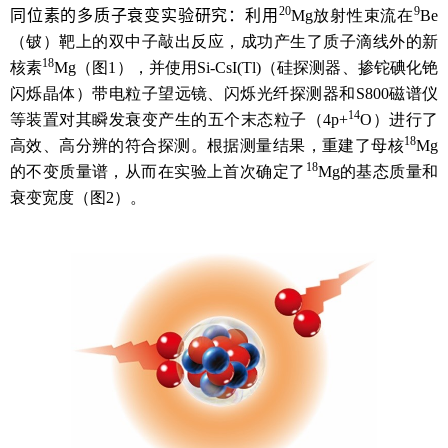
20
9
同位素的多质子衰变实验研究：利用
Mg放射性束流在
Be
（铍）靶上的双中子敲出反应，成功产生了质子滴线外的新
18
核素
Mg（图1），并使用Si-CsI(Tl)（硅探测器、掺铊碘化铯
闪烁晶体）带电粒子望远镜、闪烁光纤探测器和S800磁谱仪
14
等装置对其瞬发衰变产生的五个末态粒子（4p+
O）进行了
18
高效、高分辨的符合探测。根据测量结果，重建了母核
Mg
18
的不变质量谱，从而在实验上首次确定了
Mg的基态质量和
衰变宽度（图2）。