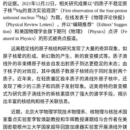
的证据。2021年12月22日，相关研究成果以“四质子不稳定原
18
子核
Mg的首次实验观测”（First observation of the four-proton
18
unbound nucleus
Mg）为题，在线发表于《物理评论快报》
（Physical Review Letters），并以“编辑推荐”（Editors’ Sugges
tion）和美国物理学会旗下期刊《物理》（Physics）点评（Fe
atured in Physics）的形式被亮点报道。
远离稳定线的原子核结构研究发现了大量的奇异现象，如
原子核晕的形成、新幻数的产生、新的衰变模式等。质子滴
线外的非束缚原子核会自发出射质子到达更稳定的末态；由
于核子的对效应，其中偶质子数原子核倾向于同时发射两个
质子。近年来，在轻质量区极丰质子的滴线外原子核中，还
发现了稀少的三质子和四质子发射现象。这类奇特的衰变模
式为研究质子滴线外的新核素提供了强大的谱学手段，揭示
出丰富的核结构和核子关联信息。
近期，北京大学物理学院技术物理系、核物理与核技术国
家重点实验室李智焕副教授和华辉教授课题组与合作者在美
国密歇根州立大学国家超导回旋加速器实验室开展滴线外镁