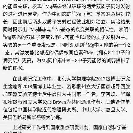
18
的能量关联，发现
Mg基态经过级联的两步双质子同时发射
16
的过程进行衰变。作为中间态的
Ne（氖）基态寿命相对较
长，因此前后两步双质子发射过程彼此相对独立。实验结果
18
16
1
同时揭示出
Mg基态与
Ne基态的衰变关联的相似性，表明
8
Mg基态的双质子衰变过程很可能也以s波的质子发射为主。
18
实验的另一个重要发现是，同时观测到
Mg中可能的第一个2
+
20
态，其激发能比邻近的偶偶核同位素
Mg（拥有8个中子的
满壳层）更高，为Mg同位素中
N
= 8中子壳能隙的减弱提供了
新的证据。
在此项研究工作中，北京大学物理学院2017级博士研究
生金瑜和2018届博士毕业生、密歇根州立大学国家超导回旋
加速器实验室博士后牛晨阳为共同第一作者，李智焕、华辉
和密歇根州立大学Kyle Brown为共同通讯作者。其他合作单
位包括中国科学院近代物理研究所、中山大学、复旦大学、
美国圣路易斯华盛顿大学等。
上述研究工作得到国家重点研发计划、国家自然科学基