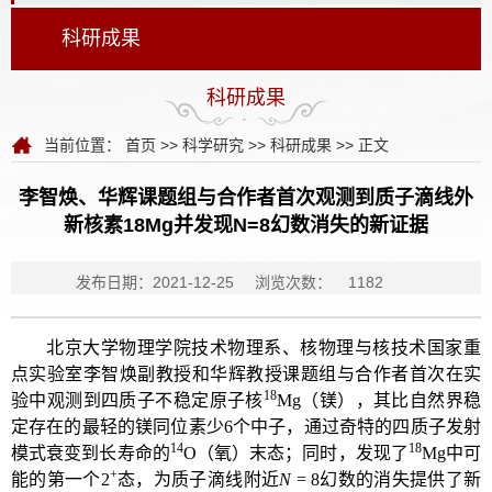
科研成果
科研成果
当前位置：
首页
>>
科学研究
>>
科研成果
>> 正文
李智焕、华辉课题组与合作者首次观测到质子滴线外
新核素18Mg并发现N=8幻数消失的新证据
发布日期：2021-12-25
浏览次数：
1182
北京大学物理学院技术物理系、核物理与核技术国家重
点实验室李智焕副教授和华辉教授课题组与合作者首次在实
18
验中观测到四质子不稳定原子核
Mg（镁），其比自然界稳
定存在的最轻的镁同位素少6个中子，通过奇特的四质子发射
14
18
模式衰变到长寿命的
O（氧）末态；同时，发现了
Mg中可
+
能的第一个2
态，为质子滴线附近
N
= 8幻数的消失提供了新