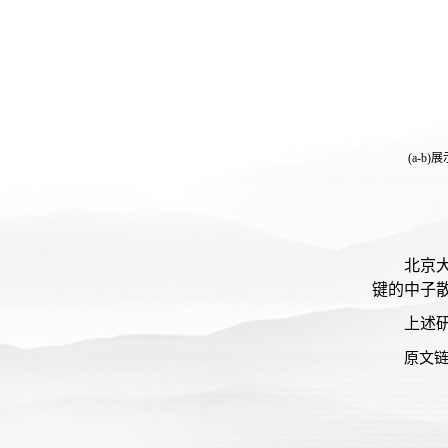
(a-
北京
键的中子散
上述
原文