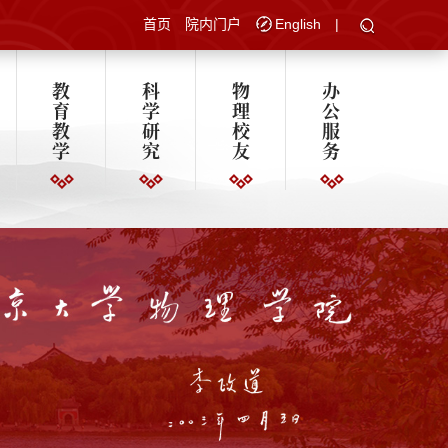
首页
院内门户
English
|
教
科
物
办
育
学
理
公
教
研
校
服
学
究
友
务