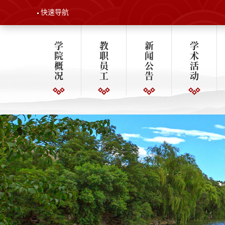
快速导航
学
教
新
学
院
职
闻
术
概
员
公
活
况
工
告
动