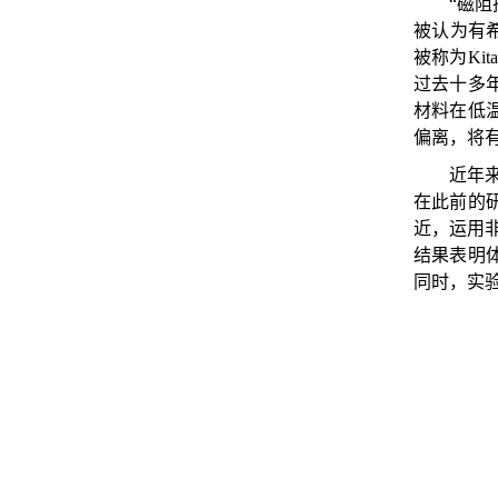
“磁
被认为有希
被称为Ki
过去十多年
材料在低
偏离，将
近年
在此前的
近，运用
结果表明体
同时，实