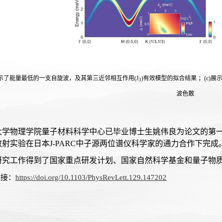
b)展示了能量最低的一支自旋波，及其第三近邻相互作用(J
)有效模型的拟合结果 ；(c
3
波色散
大学物理学院量子材料科学中心已毕业博士生姚伟良为论文的第
射实验在日本J-PARC中子源两位谱仪科学家的通力合作下完成
研究工作得到了国家重点研发计划、国家自然科学基金和量子物
链接：
https://doi.org/10.1103/PhysRevLett.129.147202