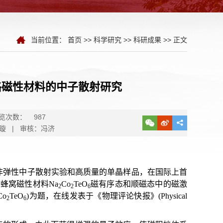
当前位置：
首页
>>
科学研究
>>
科研成果
>> 正文
格磁性材料的中子散射研究
览次数：
987
璇 | 审核：冯济
非弹性中子散射实验和高质量的单晶样品，在国际上首
蜂窝磁性材料Na
Co
TeO
磁有序态和顺磁态中的磁激
2
2
6
Co
TeO
)为题，在线发表于《物理评论快报》(Physical
2
6