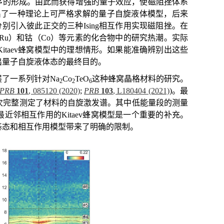
序的形成。由此而获得增强的量子效应，使磁阻挫体系
aev提出了一种理论上可严格求解的量子自旋液体模型，后来
别引入彼此正交的三种Ising相互作用实现磁阻挫。在
（Ru）和钴（Co）等元素的化合物中的研究热潮。实际
taev蜂窝模型中的理想情形。如果能准确辨别出这些
出量子自旋液体态的最终目的。
了一系列针对Na
Co
TeO
这种蜂窝晶格材料的研究。
2
2
6
PRB
101
, 085120 (2020)
;
PRB
103
, L180404 (2021)
)。最
次完整测定了材料的自旋激发谱。其中低能量段的测量
近邻相互作用的Kitaev蜂窝模型是一个重要的补充。
基态和相互作用模型带来了明确的限制。