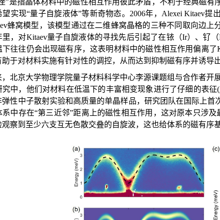
阻挫”是指晶体材料中的磁性相互作用彼此矛盾，不利于经典磁有
望实现“量子自旋液体”等新奇物态。2006年，Alexei Kit
taev蜂窝模型，该模型通过在二维蜂窝晶格的三种不同取向边上分
里，对Kitaev量子自旋液体的寻找先后引起了在铱（Ir）、钌
温下往往仍会出现磁有序，这表明材料中的磁性相互作用偏离了Ki
有助于对材料实施有针对性的调控，从而达到抑制磁有序并诱导
来，北京大学物理学院量子材料科学中心李源课题组与合作者开展
研究中，他们对材料在低温下的丰富相变现象进行了仔细的表征(
非弹性中子散射实验和高质量的单晶样品，研究团队在国际上首
系中存在“第三近邻”距离上的磁性相互作用，这对原本只涉及最
验观察到至少六支互无色散交叠的自旋波，这也给体系的磁有序