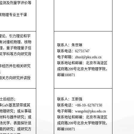
监测及剂量学评价等
核物理专业主干课
弦理论、引力理论和宇
有对撞机物理、核物
联系人：朱世琳
理、量子物理量子信
联系电话：62751747
叉学科等方向研究背
电子邮箱：zhusl@pku.edu.cn
联系地址和邮编：北京市海淀区
工作经历并在相关研究
成府路209号北京大学物理学院，
；
邮编100871
理相关方向研究并讲授
博士后经历；
联系人：王新强
事GaN基宽禁带或其
联系电话：+86-10- 62767150
物理研究；或从事磁
电子邮箱：wangshi@pku.edu.cn
材料与器件研究；或
联系地址和邮编：北京市海淀区
场光学、表面探针显
成府路209号北京大学物理学院，
面的研究；或研究方
邮编100871