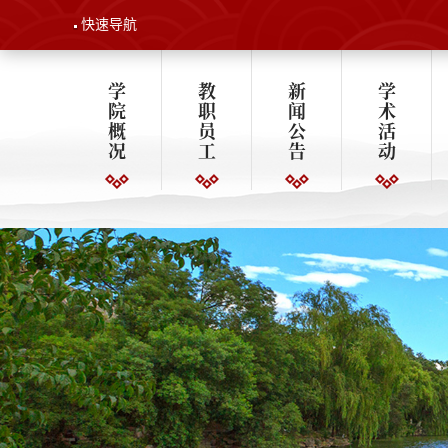
快速导航
学
教
新
学
院
职
闻
术
概
员
公
活
况
工
告
动