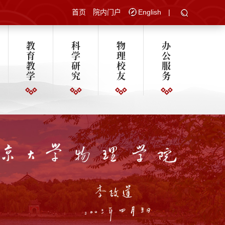
首页
院内门户
English
|
教
科
物
办
育
学
理
公
教
研
校
服
学
究
友
务