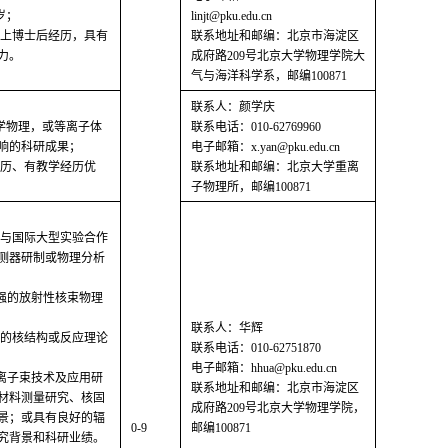
岁；
linjt@pku.edu.cn
以上博士后经历，具有
联系地址和邮编：北京市海淀区
力。
成府路209号北京大学物理学院大
气与海洋科学系，邮编100871
联系人：颜学庆
医学物理，或等离子体
联系电话：010-62769960
响的科研成果；
电子邮箱：x.yan@pku.edu.cn
经历、有教学经历优
联系地址和邮编：北京大学重离
子物理所，邮编100871
参与国际大型实验合作
测器研制或物理分析
较强的放射性核束物理
联系人：华辉
较强的核结构或反应理论
联系电话：010-62751870
电子邮箱：hhua@pku.edu.cn
的离子束技术及应用研
联系地址和邮编：北京市海淀区
材料测量研究、核固
成府路209号北京大学物理学院，
景；或具有良好的辐
0-9
邮编100871
究背景和科研业绩。