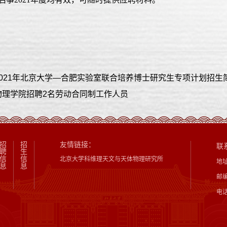
2021年北京大学—合肥实验室联合培养博士研究生专项计划招生
物理学院招聘2名劳动合同制工作人员
招
招
友情链接：
联
聘
生
信
信
北京大学科维理天文与天体物理研究所
地
息
息
邮编
电话