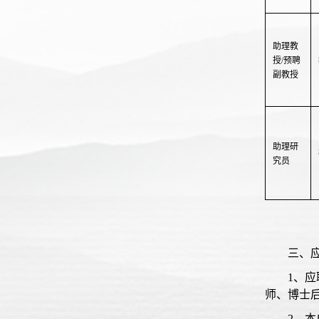
助理教
授/预聘
副教授
助理研
究员
三、
1、
师、博士
2、本