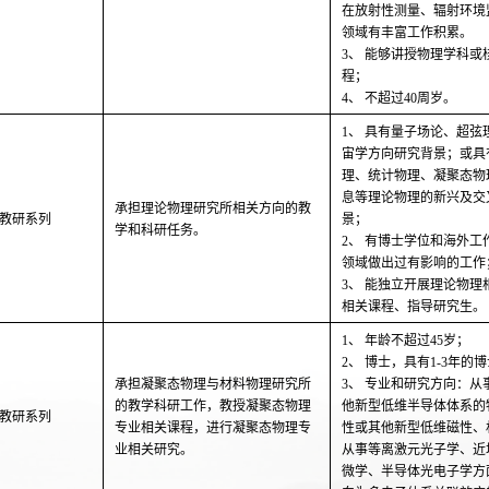
在放射性测量、辐射环境
领域有丰富工作积累。
3、 能够讲授物理学科或
程；
4、 不超过40周岁。
1、 具有量子场论、超
宙学方向研究背景；或具
理、统计物理、凝聚态物
息等理论物理的新兴及交
承担理论物理研究所相关方向的教
教研系列
景；
学和科研任务。
2、 有博士学位和海外
领域做出过有影响的工作
3、 能独立开展理论物
相关课程、指导研究生。
1、 年龄不超过45岁；
2、 博士，具有1-3年的
承担凝聚态物理与材料物理研究所
3、 专业和研究方向：从
的教学科研工作，教授凝聚态物理
他新型低维半导体体系的
教研系列
专业相关课程，进行凝聚态物理专
性或其他新型低维磁性、
业相关研究。
从事等离激元光子学、近
微学、半导体光电子学方