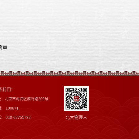
简章
系我们：
址：北京市海淀区成府路209号
： 100871
北大物理人
： 010-62751732