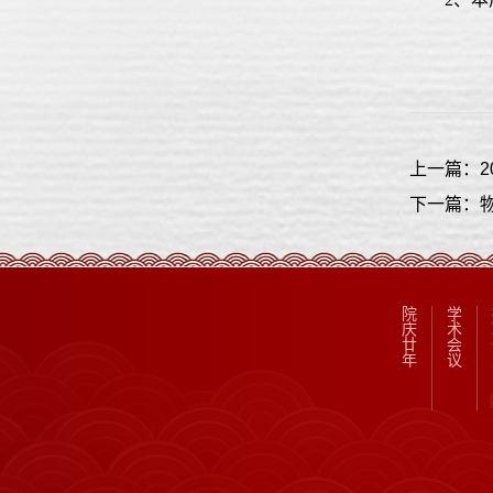
上一篇：
下一篇：
院
学
庆
术
廿
会
年
议