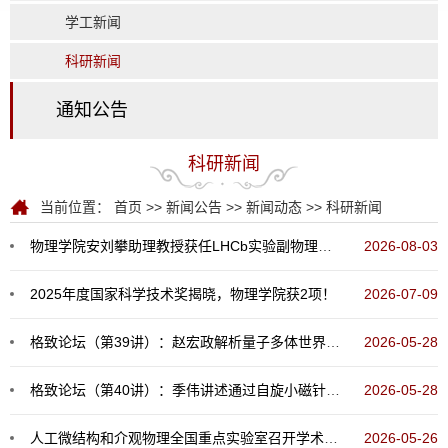
学工新闻
科研新闻
通知公告
科研新闻
当前位置：
首页
>>
新闻公告
>>
新闻动态
>>
科研新闻
物理学院安刘攀助理教授获任LHCb实验副物理协调人
2026-08-03
2025年度国家科学技术奖揭晓，物理学院获2项！
2026-07-09
格致论坛（第39讲）：赵宏政解析量子多体世界的动态之美
2026-05-28
格致论坛（第40讲）：季伟讲述通过自旋小磁针探索第五力等新物理
2026-05-28
人工微结构和介观物理全国重点实验室召开学术委员会会议暨全体会议
2026-05-26