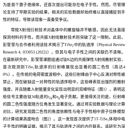
为是首个激子绝缘体，还首次提出可能存在电子手性。然而，尽管理
论支持了早期实验的结果，相关的实验数据却始终难以直接捕捉到手
性的特征，导致该现象一直备受争议。
常规
射线衍射技术对晶体中的螺旋轴并不敏感，因此无法直接
X
探测材料的手性。而共振
射线散射技术则突破了这一限制。此前，
X
彭莹莹与合作者利用该技术揭示了
中的轨道序（
TiSe
Physical Review
2
），但其与电子手性之间的关联仍不清晰。
Research 4, 033053 (2022)
在最新研究中，彭莹莹课题组通过钛
边的共振弹性
射线散射实验，
K
X
首次观测到
轨道序的衍射峰展现出显著的圆二色性（高达
TiSe₂
4
）。在传统的电荷密度波相中，这些衍射峰由于中心反演对称性被
0%
禁止，而在破缺这一对称性的轨道序相中，这些峰表现出强烈的散射
强度，并且随着入射能量变化呈现出明显的双峰特征（图
），表明这
1
些信号主要由钛
轨道的
和
电子贡献。更值得关注的是，衍射峰
3d
t
e
2g
g
的圆二色性强度随方位角发生显著变化。通过将实验数据与理论计算
对比，研究发现圆二色性的角度依赖性与电子手性相中原子位移模型
的计算结果高度吻合（图
）。这一发现首次提供了
体相中电
2
1T-TiSe₂
子手性的明确证据，揭示了其与轨道序之间的内在联系。该研究为深