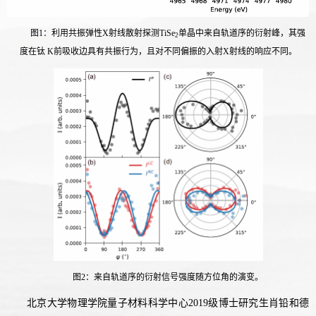
图
1
：利用共振弹性
X
射线散射探测
TiSe
单晶中来自轨道序的衍射峰，其强
2
度在钛
K
前吸收边具有共振行为，且对不同偏振的入射
X
射线的响应不同。
图
2
：来自轨道序的衍射信号强度随方位角的演变。
北京大学物理学院量子材料科学中心
级博士研究生肖铅和德
2019