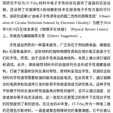
项研究不仅为
材料中电子手性的存在提供了直接的实验证
1T-TiSe
2
据，还证明了共振弹性
射线散射技术在探测电子手性方面的可行
X
性。该研究成果以“由电子手性诱导出的圆二色性的观察发现”（
Observ
）为题于
ation of Circular Dichroism Induced by Electronic Chirality
2024
年
月
日在线发表在《物理评论快报》（
）
9
19
Physical Review Letters
上，并被选为编辑推荐文章（
）。
Editors’ Suggestion
手性是自然界的一种基本属性，广泛存在于例如硒单晶、磷酸铝
和
石英等晶体中，这些材料的独特物理性质和应用价值正是源于它
α-
们的手性。然而，由于这些手性来自晶格结构，本质上难以进行操控
和调控。此外，某些磁性材料中的自旋排列也会形成手性或螺旋结
构，打破了镜面和空间反演对称性，使材料呈现出手性，但调控这些
材料的手性通常需要极强的磁场或自旋电流。在此背景下，通过弱耦
合的电荷序和轨道序引发的新奇手性相逐渐成为研究焦点。这种手性
不依赖于时间反演对称性或晶格对称性的破坏，且可以通过温度、应
变或掺杂等手段灵活调控。这一发现为在更宽泛的条件下实现对手性
的控制提供了新的途径。在过去的
年里，
作为一种准二维
40
1T-TiSe
2
的范德瓦尔斯材料，一直是凝聚态物理研究的重要课题。它不仅被认