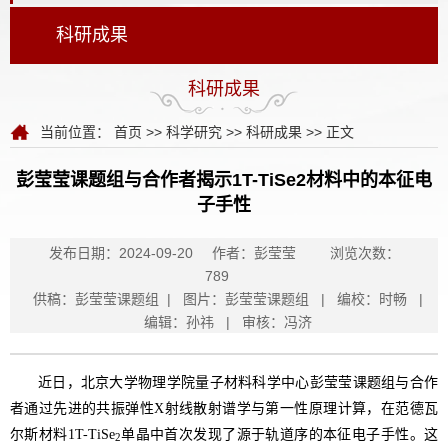
科研成果
科研成果
当前位置：
首页
>>
科学研究
>>
科研成果
>> 正文
彭莹莹课题组与合作者揭示1T-TiSe2材料中的本征电
子手性
发布日期：2024-09-20
作者：彭莹莹
浏览次数：
789
供稿：彭莹莹课题组 | 图片：彭莹莹课题组 | 编校：时畅 |
编辑：孙祎 | 审核：冯济
近日，北京大学物理学院量子材料科学中心
彭莹莹
课题组与合作
者通过先进的共振弹性
射线散射谱学与第一性原理计算，在范德瓦
X
尔斯材料
单晶中首次发现了源于轨道序的本征电子手性。这
1T-TiSe
2