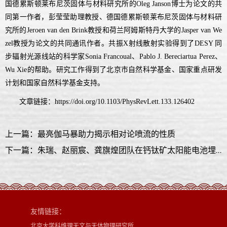
国德累斯顿莱布尼茨固体与材料研究所的
博士为论文的共
Oleg Janson
同第一作者，彭莹莹助理教授、德国德累斯顿莱布尼茨固体与材料研
究所的
教授和荷兰阿姆斯特丹大学的
Jeroen van den Brink
Jasper van We
教授为论文的共同通讯作者。共振
射线散射实验得到了
同
zel
X
DESY
步辐射光源线站的科学家
、
、
Sonia Francoual
Pablo J. Bereciartua Perez
的帮助。研究工作得到了北京市自然科学基金、国家重点研发
Wu Xie
计划和国家自然科学基金支持。
文章链接：
https://doi.org/10.1103/PhysRevLett.133.126402
上一篇：最亮伽马暴助力揭示相对论喷流的性质
下一篇：朱瑞、赵丽宸、龚旗煌团队在钙钛矿太阳能电池埋底界面研究中取得重要进展
友情链接：
北京大学科维理天文与天体物理研究所