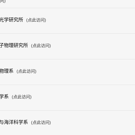
问)
光学研究所
(点此访问)
子物理研究所
(点此访问)
物理系
(点此访问)
学系
(点此访问)
与海洋科学系
(点此访问)