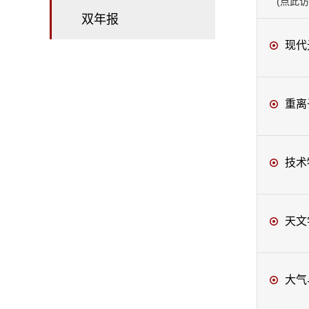
(点此访
双年报
现代
重离
技术
天文
大气