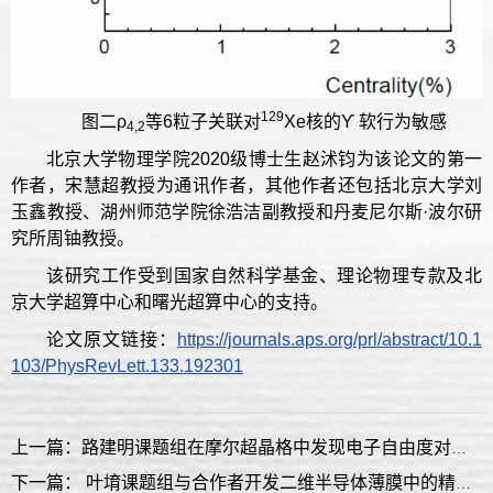
129
图二ρ
等6粒子关联对
Xe核的ϒ 软行为敏感
4,2
北京大学物理学院2020级博士生赵沭钧为该论文的第一
作者，宋慧超教授为通讯作者，其他作者还包括北京大学刘
玉鑫教授、湖州师范学院徐浩洁副教授和丹麦尼尔斯·波尔研
究所周铀教授。
该研究工作受到国家自然科学基金、理论物理专款及北
京大学超算中心和曙光超算中心的支持。
论文原文链接：
https://journals.aps.org/prl/abstract/10.1
103/PhysRevLett.133.192301
上一篇：路建明课题组在摩尔超晶格中发现电子自由度对称性破缺的反常温度效应
下一篇： 叶堉课题组与合作者开发二维半导体薄膜中的精准pn掺杂技术