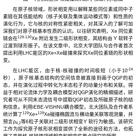
在原子核领域，形状相变用以解释某些同位素或同中子
素链在其低能结构（核子关联及集体运动模式等）和性质的
演化行为，它与核的对称性紧密相关，对其深入的了解可加
深我们对原子核基本性质的认识。以往研究表明，Xe 同位素
128-130
链会在
Xe 附近发生二级形状相变，其结构由 ϒ 软转子
过渡到球形振子。在该文章中，北京大学团队与合作者首次
提出利用LHC能区的Xe+Xe碰撞来探究Xe同位素链的形状相
变。
-24
在LHC能区，由于核-核碰撞的时间极短（小于10
秒），原子核基态结构的空间信息被直接刻画于QGP的初
态，并在演化过程中转化为末态粒子的动量分布和关联。得
益于相对论流体力学及耦合模型对QGP演化的精细描述，研
究者可从不同末态流信号中提取QGP初态及所碰原子核的结
构信息。利用iEBE-VISHNU耦合模型，北大团队及合作者系
129
129
统计算了
Xe+
Xe碰撞椭圆流与横动量关联等观测量，并
预言ρ
等6粒子关联对二级形状相变ϒ 软行为敏感。该研究
4,2
工作为探究原子核形状相变提供了全新的途径和方法，也拓