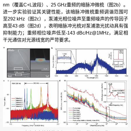
nm（覆盖C+L波段）、25 GHz重频的暗脉冲微梳（图2b）。
进一步实验验证其关键性能，该暗脉冲微梳重频调谐范围可
至292 kHz（图2c），泵浦光相位噪声至重频噪声的传导因子
高至43 dB（图2d），表明暗脉冲光梳对泵浦激光扰动具有强
抑制能力；重频相位噪声低至-143 dBc/Hz@1MHz，满足相
干光通信对光源线宽的严苛要求。