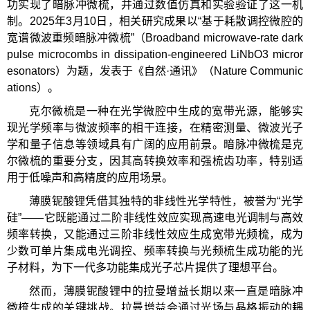
功实现了暗脉冲微梳，并通过数值仿真和实验验证了这一机
制。2025年3月10日，相关研究成果以“基于耗散调控微腔的
宽谱微波重频暗脉冲微梳”（Broadband microwave-rate dark
pulse microcombs in dissipation-engineered LiNbO3 micror
esonators）为题，发表于《自然·通讯》（Nature Communic
ations）。
克尔微梳是一种在光学微腔中生成的宽带光源，能够实
现光学频率与微波频率的相干连接，在精密测量、微波光子
学和量子信息等领域具有广阔的应用前景。暗脉冲微梳是克
尔微梳的重要分支，因其高转换效率和强梳齿功率，特别适
用于低噪声和高精度的应用场景。
薄膜铌酸锂凭借其独特的非线性光学特性，被誉为“光学
硅”——它既能通过二阶非线性效应实现高速电光调制与高效
频率转换，又能通过三阶非线性效应生成宽带光频梳，成为
少数可单片集成电光调控、频率转换与光频梳生成功能的光
子材料，为下一代多功能集成光子芯片提供了理想平台。
然而，薄膜铌酸锂中的拉曼增益长期以来一直是暗脉冲
微梳生成的关键挑战。拉曼增益会通过光场与晶格振动的耦