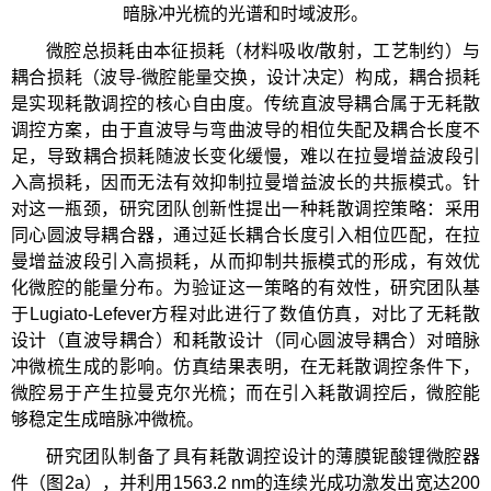
暗脉冲光梳的光谱和时域波形。
微腔总损耗由本征损耗（材料吸收/散射，工艺制约）与
耦合损耗（波导-微腔能量交换，设计决定）构成，耦合损耗
是实现耗散调控的核心自由度。传统直波导耦合属于无耗散
调控方案，由于直波导与弯曲波导的相位失配及耦合长度不
足，导致耦合损耗随波长变化缓慢，难以在拉曼增益波段引
入高损耗，因而无法有效抑制拉曼增益波长的共振模式。针
对这一瓶颈，研究团队创新性提出一种耗散调控策略：采用
同心圆波导耦合器，通过延长耦合长度引入相位匹配，在拉
曼增益波段引入高损耗，从而抑制共振模式的形成，有效优
化微腔的能量分布。为验证这一策略的有效性，研究团队基
于Lugiato-Lefever方程对此进行了数值仿真，对比了无耗散
设计（直波导耦合）和耗散设计（同心圆波导耦合）对暗脉
冲微梳生成的影响。仿真结果表明，在无耗散调控条件下，
微腔易于产生拉曼克尔光梳；而在引入耗散调控后，微腔能
够稳定生成暗脉冲微梳。
研究团队制备了具有耗散调控设计的薄膜铌酸锂微腔器
件（图2a），并利用1563.2 nm的连续光成功激发出宽达200