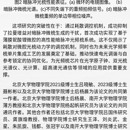
图2 暗脉冲光梳性能表征。(a) 微环的电镜图像。（b）
暗脉冲微梳光谱。(c)不同失谐下的重频拍频信号。(d) 暗脉冲
微梳重频的单边带相位噪声。
这项研究的突破性在于：通过耗散调控机制，成功抑制
了拉曼增益对暗脉冲微梳生成的干扰，首次成功实现了基于
薄膜铌酸锂微腔的高性能暗脉冲光频梳系统。这不仅揭示了
耗散对微腔光梳动力学的调控机制，同时也为未来光学频率
梳单片集成工艺的发展奠定了基础，推动快速电光调谐与自
参考锁定的协同优化，为光频梳芯片在光学原子钟、双光梳
光谱仪、光计算、超高速光通信等领域的应用提供重要支
撑。
北京大学物理学院2021级博士生吕晓敏、2023级博士生
聂彬彬以及北京大学物理学院博士后杨晨为该论文的共同第
一作者。北京大学物理学院博士后杨晨、南开大学物理学院
薄方教授和北京大学物理学院杨起帆研究员为该论文的共同
通讯作者。其他合作者还包括北京大学物理学院吕国伟研究
员、龚旗煌教授、物理学院博士研究生王泽、刘炎武、金
星、朱凯旋、钱都、张冠宇以及南开大学物理学院博士研究