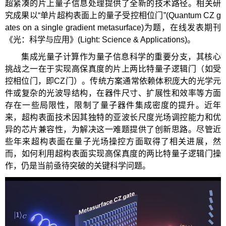
超紧凑的片上量子信息处理提供了全新的技术路径。相关研
究成果以“单片超构表面上的量子受控相位门”(Quantum CZ g
ates on a single gradient metasurface)为题，在线发表期刊
《光：科学与应用》(Light: Science & Applications)。
集成光量子计算作为量子信息科学的重要分支，其核心
挑战之一在于实现高保真度的片上两比特量子逻辑门（如受
控相位门，即CZ门）。传统方案通常依赖体积庞大的光学元
件或复杂的光波导结构，在器件尺寸、扩展性和效率等方面
存在一些局限性，限制了量子器件集成密度的提升。近年
来，超构表面技术因其独特的亚波长尺度光场调控能力和优
异的芯片兼容性，为解决这一难题提供了创新思路。尽管近
些年来超构表面在量子光场操控方面取得了相关进展，然
而，如何利用超构表面实现高保真度的两比特量子逻辑门操
作，仍是当前亟待突破的关键科学问题。