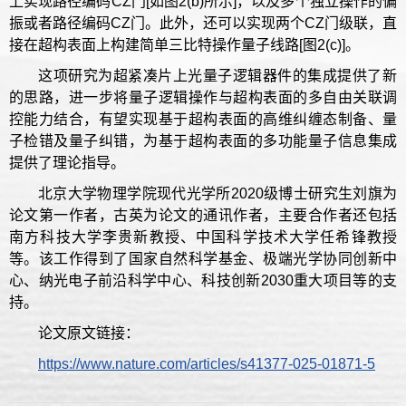
上实现路径编码CZ门[如图2(b)所示]，以及多个独立操作的偏
振或者路径编码CZ门。此外，还可以实现两个CZ门级联，直
接在超构表面上构建简单三比特操作量子线路[图2(c)]。
这项研究为超紧凑片上光量子逻辑器件的集成提供了新
的思路，进一步将量子逻辑操作与超构表面的多自由关联调
控能力结合，有望实现基于超构表面的高维纠缠态制备、量
子检错及量子纠错，为基于超构表面的多功能量子信息集成
提供了理论指导。
北京大学物理学院现代光学所2020级博士研究生刘旗为
论文第一作者，古英为论文的通讯作者，主要合作者还包括
南方科技大学李贵新教授、中国科学技术大学任希锋教授
等。该工作得到了国家自然科学基金、极端光学协同创新中
心、纳光电子前沿科学中心、科技创新2030重大项目等的支
持。
论文原文链接：
https://www.nature.com/articles/s41377-025-01871-5