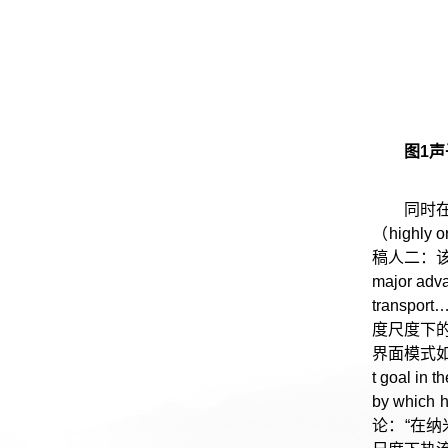
图1
同时在
（highly 
稿人二：该
major adva
trans
度尺度下
界面模式如何介导热
t goal in 
by which 
论：“在