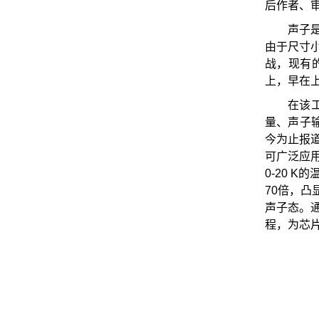
后作者、
声子
由于尺寸
战，现有
上，早在上
在该
量、声子
今为止报
可广泛应用
0-20 
70倍，
声子态。
程，为芯