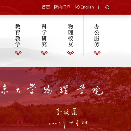
首页
院内门户
English
|
教
科
物
办
育
学
理
公
教
研
校
服
学
究
友
务