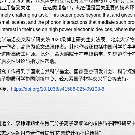
流如何穿过界面，以及声子相互作用对这一过程的介导机制。此
备受关注 —— 在这类设备中，热管理是至关重要的技术环节”（Measuring t
emely challenging task. This paper goes beyond that and gives us
small scales, and the phonon interactions that mediate such pro
s interest in their use on high power electronic devices, where
大学前沿交叉科学研究院2020级博士研究生刘法辰、北京大学物
第一作者，高鹏为论文通讯作者。其他作者还包括中国科学院半
杜进隆高级工程师。此外，俞大鹏院士在电镜谱学、刘忠范院士
了启发性讨论与指导性帮助。
研究工作得到了国家自然科学基金、国家重点研发计划、科学探
量子物质科学协同创新中心、轻元素量子材料交叉平台等支持。
链接：
https://doi.org/10.1038/s41586-025-09108-6
刘运全、李铮课题组在氨气分子离子双聚体的超快质子转移研究
志达课题组与合作者提出“内禀统计拓扑绝缘体”