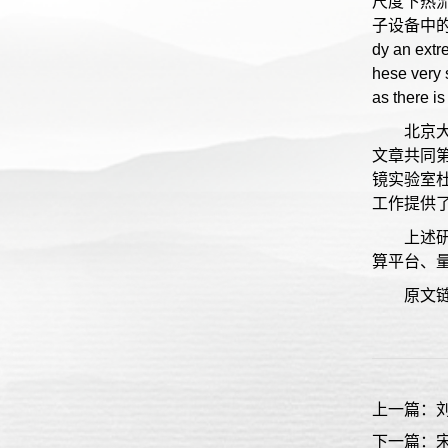
尺度下热
子设备中的应用
dy an extr
hese very 
as there i
北京
文章共同
镜实验室
工作提供
上述
算平台、
原文
上一篇：
下一篇：宋