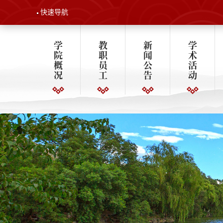
快速导航
学
教
新
学
院
职
闻
术
概
员
公
活
况
工
告
动