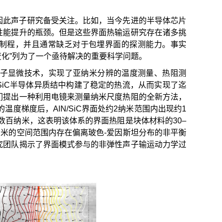
因此声子研究备受关注。比如，当今先进的半导体芯片
性能提升的瓶颈。但是这些界面热输运研究存在诸多挑
艺制程，并且通常缺乏对于包埋界面的探测能力。事实
温度的变化”列为了一个亟待解决的重要科学问题。
子显微技术，实现了亚纳米分辨的温度测量、热阻测
SiC半导体异质结中构建了稳定的热流，从而实现了迄
们提出一种利用电镜来测量纳米尺度热阻的全新方法，
温度梯度后，AlN/SiC界面处约2纳米范围内出现约1
十至数百纳米，这表明该体系的界面热阻是块体材料的30–
纳米的空间范围内存在偏离玻色-爱因斯坦分布的非平衡
究团队揭示了界面模式参与的非弹性声子输运动力学过