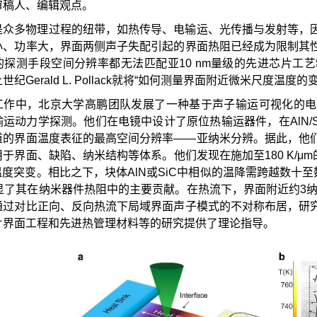
审稿人、编辑观点。
是众多物理过程的纽带，如热传导、电输运、光传播与发射等，
小、功率大，界面两侧声子失配引起的界面热阻已经成为限制其
的探测手段空间分辨率都无法匹配亚10 nm量级的先进芯片工
世纪Gerald L. Pollack就将“如何测量界面附近微米尺度
工作中，北京大学高鹏团队发展了一种基于声子输运可视化的电
输运动力学探测。他们在电镜中设计了原位热输运器件，在AlN/
道的界面温度表征的最高空间分辨率——亚纳米分辨。据此，他
于界面、缺陷、纳米结构等体系。他们发现在施加至180 K/μm的
K的温度突变。相比之下，块体AlN或SiC中相似的温降需跨越数
凸显了其在纳米器件热阻中的主要贡献。在热流下，界面附近约3
通过对比正向、反向热流下局域界面声子模式的不对称布居，研
片界面工程和先进热管理材料等的研究提供了理论指导。