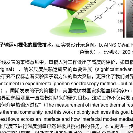
声子输运可视化的显微技术。
a. 实验设计示意图。b. AlN/S
色箭头）。比例尺：200 
线发表的审稿意见中，审稿人对工作做出了高度的评价，如审稿人一：开
original） 、纳米尺度热输运研究的重要进展（significant advancement
研究不仅标志着实验声子谱方法的重大突破，更深化了我们对界面声子输运物
ncement in experimental phonon spectroscopy method…but also 
port…）。同期发表的研究简报中，美国橡树林国家实验室科学家Eri
的界面热阻测量一直是长期以来的研究目标。这项工作不仅实现
输运过程”（The measurement of interface thermal resistance
the thermal community, and this work not only achieves this goal 
heat flows across an interface and how interfacial mode
纳米尺度下进行温度测量已然是极具挑战性的任务。本文更进一