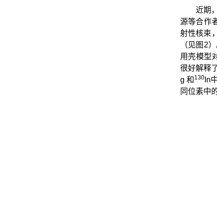
近期
源等合作
射性核束
（见图2
用壳模型
很好解释
130
g 和
In
同位素中