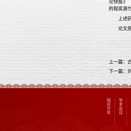
论快报》（
的程奕源
上述
论文
上一篇：
下一篇：
院
学
庆
术
廿
会
年
议