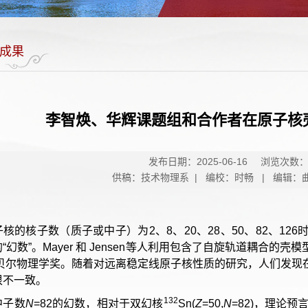
成果
李智焕、华辉课题组和合作者在原子核
发布日期：2025-06-16
浏览次数
供稿：技术物理系 | 编校：时畅 | 编辑：
子核的核子数（质子或中子）为2、8、20、28、50、82、1
“幻数”。Mayer 和 Jensen等人利用包含了自旋轨道耦合
年诺贝尔物理学奖。随着对远离稳定线原子核性质的研究，人们发
很不一致。
132
中子数
N
=82的幻数，相对于双幻核
Sn(
Z
=50,
N
=82)，理论预