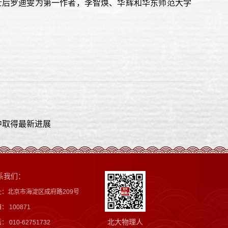
术物理系博士后罗迪雯为第一作者，李智焕、华辉和华东师范大学
中取得最新进展
系我们：
址：北京市海淀区成府路209号
： 100871
北大物理人
： 010-62751732