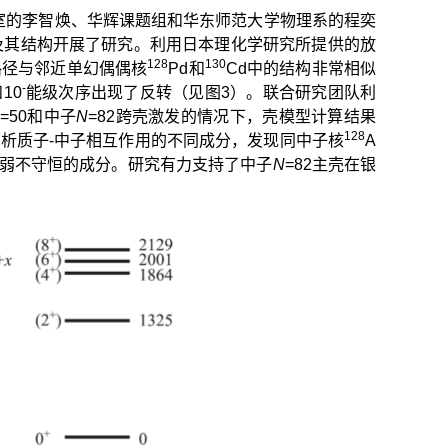
室的李智焕、华辉课题组和华东师范大学物理系的程奕
）及其结构开展了研究。利用日本理化学研究所提供的放
128
130
路径与邻近单幻偶偶核
Pd和
Cd中的结构非常相似
-
10
能级次序出现了反转（见图3）。联合研究团队利
=50和中子
N
=82跨壳激发的情况下，壳模型计算结果
128
分析质子-中子相互作用的不同成分，发现同中子核
A
辛弱不守恒的成分。研究有力支持了中子
N
=82主壳在银