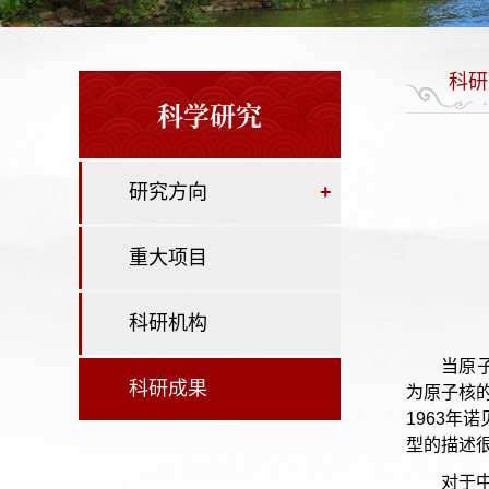
科研
科学研究
研究方向
+
重大项目
科研机构
当原
科研成果
为原子核的
1963
型的描述
对于