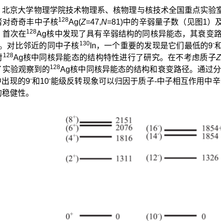
，北京大学物理学院技术物理系、核物理与核技术全国重点实验
128
者对奇奇丰中子核
Ag(
Z
=47,
N
=81)中的辛弱量子数（见图1
128
，首次在
Ag核中发现了具有辛弱结构的同核异能态，其衰变
130
-
）。对比邻近的同中子核
In，一个重要的发现是它们最低的9
和
128
对
Ag核中同核异能态的结构特性进行了研究。在不考虑质子
Z
128
了实验观察到的
Ag核中同核异能态的结构和衰变路径。通过
-
-
中出现的9
和10
能级反转现象可以归因于质子-中子相互作用中
的稳健性。