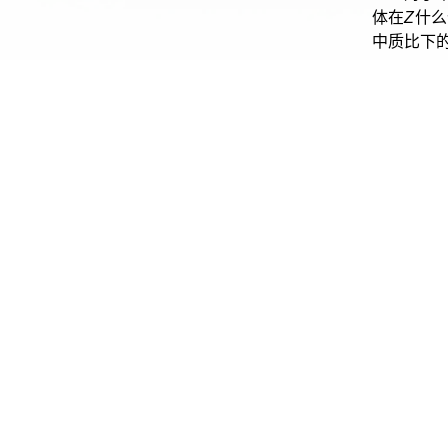
体在
Z
什么
中质比下