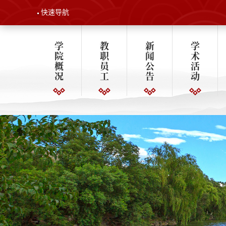
快速导航
学
教
新
学
院
职
闻
术
概
员
公
活
况
工
告
动