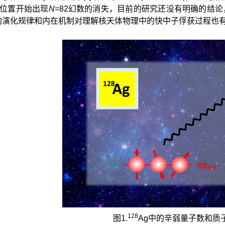
位置开始出现
N
=82幻数的消失，目前的研究还没有明确的结
的演化规律和内在机制对理解核天体物理中的快中子俘获过程也
128
图1.
Ag中的辛弱量子数和质