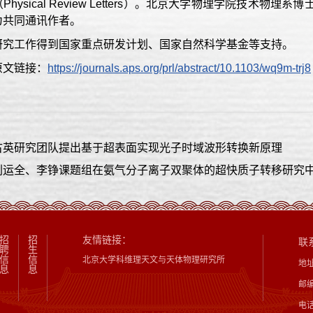
Physical Review Letters）。北京大学物理学院技
为共同通讯作者。
研究工作得到国家重点研发计划、国家自然科学基金等支持。
原文链接：
https://journals.aps.org/prl/abstract/10.1103/wq9m-trj8
古英研究团队提出基于超表面实现光子时域波形转换新原理
刘运全、李铮课题组在氨气分子离子双聚体的超快质子转移研究
招
招
友情链接：
联
聘
生
信
信
北京大学科维理天文与天体物理研究所
地
息
息
邮编
电话