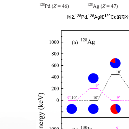
128
128
130
图2.
Pd,
Ag和
Cd的部