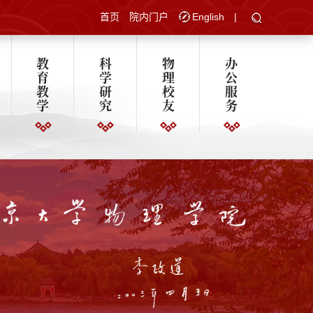
首页
院内门户
English
|
教
科
物
办
育
学
理
公
教
研
校
服
学
究
友
务