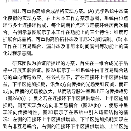
图1. 可重构高维合成晶格实现方案。(A) 光学系统中态演
化模拟的实现方案。右上为本工作方案示意图，系统由位点
环与多个连接环构成，每个周期位点环与连接环经历两次耦
合。右侧示意图展示了本工作在功能上的三个特性：维度可
扩展合成晶格、可重构高阶拓扑态及非厄米时间调制。(B) 本
工作在非互易耦合、漏斗态及非厄米时间调制等功能上的演
化过程示意图。
研究团队为验证所提出的方案，首先在一维合成光子晶
格中开展实验验证。图2A展示了一维系统中由非互易耦合诱
导的单向传输效应。在该构型下，若在连接环上半区提供增
益，下半区施加损耗，沿负x方向传播的光场受到衰减，而正
x方向传播的光场被放大，从而诱导脉冲呈现出正向传播趋势
（图2A(a)）；反之若在连接环下半区提供增益、上半区施加
损耗，则可实现负x方向非互易耦合（图2A(b)），使脉冲呈
现逆向传播特性。图2B展示了在系统中引入畴壁结构的情
况：左侧的连接环上半区提供增益、下半区施加损耗实现左
到右非互易耦合，右侧的连接环下半区提供增益、上半区施