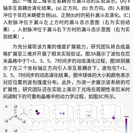
图2. 一维及二维非互易耦合与漏斗态的实验演示。(A) x
轴非互易耦合演化结果。(a) 正方向、(b) 负方向。(B) 入射脉
冲位于非厄米畴壁负侧(a)、正侧(b)时的拓扑漏斗态演化。(C)
入射脉冲位于漏斗左上方时的漏斗态示意图（右为实验结
果），入射脉冲位于漏斗右下方时的漏斗态示意图（右为实
验结果）。
为充分展现该方案的维度扩展能力，研究团队将合成晶
格扩展至三维并开展了相关实验验证。图3A展示了波包在厄
米晶格中于T=1、3、5、7时间步的动态演化过程，图3B则展
示了在三个坐标轴正方向引入非互易耦合下，波包在T=1、
3、5、7时间步的动态演化结果。图中球体的大小和颜色表示
对应位置的波包强度分布。此外，为进一步展示该系统的可
扩展性，研究团队还在实验上演示了光场在周期性非厄米时
间调制下的可重构晶格中的动力学过程，如图3C所示。