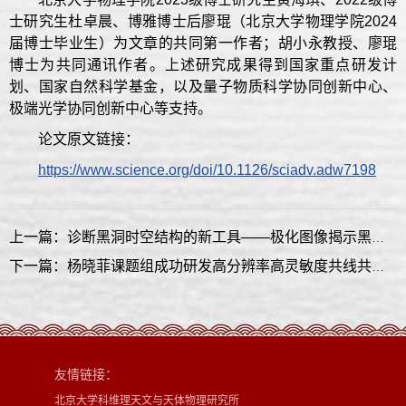
士研究生杜卓晨、博雅博士后廖琨（北京大学物理学院2024
届博士毕业生）为文章的共同第一作者；胡小永教授、廖琨
博士为共同通讯作者。上述研究成果得到国家重点研发计
划、国家自然科学基金，以及量子物质科学协同创新中心、
极端光学协同创新中心等支持。
论文原文链接：
https://www.science.org/doi/10.1126/sciadv.adw7198
上一篇：诊断黑洞时空结构的新工具——极化图像揭示黑洞“指纹”，助力自旋测量与强引力探测
下一篇：杨晓菲课题组成功研发高分辨率高灵敏度共线共振电离激光谱仪
友情链接：
北京大学科维理天文与天体物理研究所