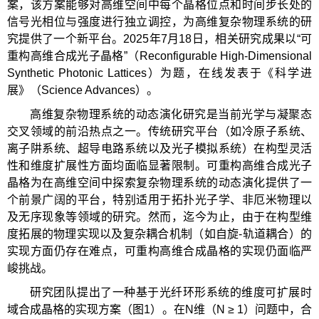
案，该方案能够对高维空间中每个晶格位点和时间步长处的
信号光相位与强度进行独立调控，为高维复杂物理系统的研
究提供了一个新平台。2025年7月18日，相关研究成果以“可
重构高维合成光子晶格”（Reconfigurable High-Dimensional
Synthetic Photonic Lattices）为题，在线发表于《科学进
展》（Science Advances）。
高维复杂物理系统的动态演化研究是当前光学与凝聚态
交叉领域的前沿热点之一。传统研究平台（如冷原子系统、
离子阱系统、超导电路系统以及光子模拟系统）在构型灵活
性和维度扩展性方面均面临显著限制。可重构高维合成光子
晶格为在高维空间中探索复杂物理系统的动态演化提供了一
个前景广阔的平台，特别适用于拓扑光子学、非厄米物理以
及无序现象等领域的研究。然而，迄今为止，由于在构型维
度拓展的物理实现以及复杂耦合机制（如自旋-轨道耦合）的
实现方面仍存在难点，可重构高维合成晶格的实现仍面临严
峻挑战。
研究团队提出了一种基于光纤环形系统的维度可扩展时
域合成晶格的实现方案（图1）。在N维（N ≥ 1）问题中，合