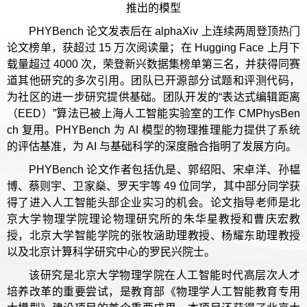
推出的模型
PHYBench 论文发表后在 alphaXiv 上连续两周登顶热门
论文榜单，获超过 15 万次阅读量；在 Hugging Face 上月下
载量超过 4000 次，荣登新兴数据集榜单第三名，并获得同赛
道其他研究的多次引用。团队已开源部分试题和评测代码，
为社区的进一步研究提供基础。团队开发的“表达式编辑距离
（EED）”算法已被上海人工智能实验室的工作 CMPhysBen
ch 复用。PHYBench 为 AI 模型的物理推理能力提供了系统
的评估基准，为 AI 与基础科学的深度融合指明了发展方向。
PHYBench 论文作者包括仇是、郭绍阳、宋卓洋、孙韫
博、蔡则宇、卫家燊、罗天宇等 49 位同学，其中部分同学获
得了进入人工智能头部企业实习的机会。论文指导老师是北
京大学物理学院理论物理研究所的朱华星教授和曹庆宏教
授，北京大学智能学院的张牧涵助理教授、杨耀东助理教授
以及北京计算科学研究中心的罗民兴院士。
该研究是北京大学物理学院在人工智能时代高层次人才
培养改革的重要尝试，是教育部《物理学人工智能教育专用