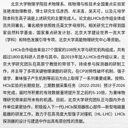
北京大学物理学院技术物理系、核物理与核技术全国重点实验室
张艳席助理教授，博士研究生伍彦西、牟泽清、吴天可，以及元培学
院本科生高子涵是上述研究的主要完成人。论文由LHCb合作组全体成
员共同署名，署名顺序依照姓氏英文字母排列。相关研究工作得到国
家自然科学基金、国家重点研发计划、北京大学建设世界一流大学
（学科）和特色发展引导专项、北京大学高能物理研究中心等资助。
LHCb合作组由来自27个国家的108所大学与研究机构组成，共有
超过1800名科研人员参与其中。自2019年加入LHCb合作组以来，北
京大学研究团队在高原宁教授的带领下，持续参与探测器的研制工
作，并主导了多项关键物理课题的研究，在CP对称性破坏机制、强子
谱学、重味强子产生机制等前沿方向上取得了一系列重要成果。按照L
HCb实验的长期规划，三期数据采集任务（2022-2026）预计于2026
年完成，届时所积累的有效数据量将提升至之前的5-10倍，为重味物
理研究带来前所未有的机遇。目前，北京大学研究团队正与国内外合
作单位紧密协作，积极投入下一代LHCb探测器核心部件—新型电磁量
能器的研发工作，致力于在高亮度大型强子对撞机（HL-LHC）LHCb
探测器的设计与建造中作出具有原创性的贡献。