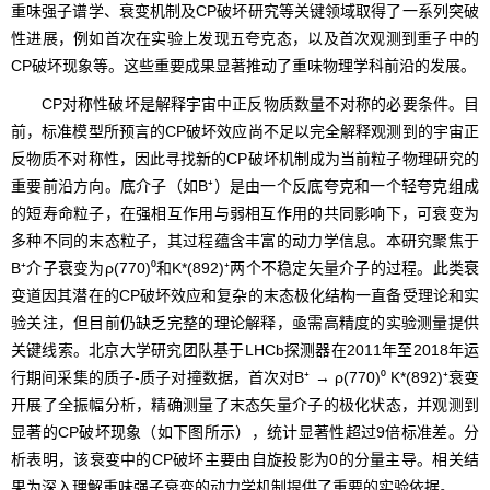
重味强子谱学、衰变机制及CP破坏研究等关键领域取得了一系列突破
性进展，例如首次在实验上发现五夸克态，以及首次观测到重子中的
CP破坏现象等。这些重要成果显著推动了重味物理学科前沿的发展。
CP对称性破坏是解释宇宙中正反物质数量不对称的必要条件。目
前，标准模型所预言的CP破坏效应尚不足以完全解释观测到的宇宙正
反物质不对称性，因此寻找新的CP破坏机制成为当前粒子物理研究的
重要前沿方向。底介子（如B⁺）是由一个反底夸克和一个轻夸克组成
的短寿命粒子，在强相互作用与弱相互作用的共同影响下，可衰变为
多种不同的末态粒子，其过程蕴含丰富的动力学信息。本研究聚焦于
B⁺介子衰变为ρ(770)⁰和K*(892)⁺两个不稳定矢量介子的过程。此类衰
变道因其潜在的CP破坏效应和复杂的末态极化结构一直备受理论和实
验关注，但目前仍缺乏完整的理论解释，亟需高精度的实验测量提供
关键线索。北京大学研究团队基于LHCb探测器在2011年至2018年运
行期间采集的质子-质子对撞数据，首次对B⁺ → ρ(770)⁰ K*(892)⁺衰变
开展了全振幅分析，精确测量了末态矢量介子的极化状态，并观测到
显著的CP破坏现象（如下图所示），统计显著性超过9倍标准差。分
析表明，该衰变中的CP破坏主要由自旋投影为0的分量主导。相关结
果为深入理解重味强子衰变的动力学机制提供了重要的实验依据。