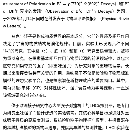
+
+
+
+
asurement of Polarization in B
→ ρ(770)
K*(892)
Decays）和“B
+
-
+
+
-
c→Dh
h
衰变的发现”（Observation of B
c→Dh
h
Decays）为题，
于2026年1月14日同时在线发表于
《物理评论快报》
（Physical Revie
w Letters）。
夸克与轻子是构成物质世界的基本成分，它们的性质及相互作用
决定了宇宙的物质结构与演化规律。目前，实验上已发现六种不同
“味”的夸克，其中粲（c）、底（b）和顶（t）夸克因质量较大，被称
为重味夸克。在探索
基本相互作用
与物质起源的前沿领域中，以包含
底夸克和粲夸克的强子（即重味强子）为研究对象的重味物理学，长
期以来发挥着独特而关键的作用。重味强子不仅是检验粒子物理标准
模型的理想实验平台，也是探索潜在新物理效应的重要窗口。其中，
电荷共轭-宇称（CP）对称性破坏、强子衰变动力学等课题，一直是
该领域研究的核心方向。
位于欧洲核子研究中心大型强子对撞机上的LHCb探测器，是专门
为研究重味强子而设计建造的实验装置。其核心科学目标是通过对重
味强子性质的高精度测量，系统检验粒子物理标准模型，并探索潜在
的超越标准模型的新物理迹象。凭借其卓越的探测性能，LHCb实验在