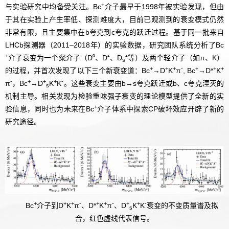
+
与实验研究中均备受关注。Bc
介子最早于1998年被实验发现，但由
于其在实验上产生率低、探测难度大，目前已观测到的衰变模式仍然
非常有限，且主要集中在b夸克到c夸克的跃迁过程。基于同一批来自
LHCb探测器（2011–2018年）的实验数据，研究团队系统分析了Bc
+
介子衰变为一个粲介子（D⁰、D⁺、D
⁺等）及两个轻介子（如π、K）
s
+
+
+
-
+
+
+
的过程，并首次发现了以下三个新衰变道：Bc
→D
K
π
, Bc
→D*
K
-
+
+
+
-
π
，Bc
→D
K
K
。这些衰变主要由b→s夸克跃迁或b、c夸克湮灭的
s
机制主导。相关发现为检验重味强子衰变的理论模型提供了全新的实
+
验信息，同时也为未来在Bc
介子体系中探索CP破坏效应开辟了新的
研究途径。
+
+
+
-
+
+
-
+
+
-
Bc
介子到D
K
π
、D*
K
π
、D
K
K
衰变的不变质量谱及拟
s
合，红色虚线代表信号。