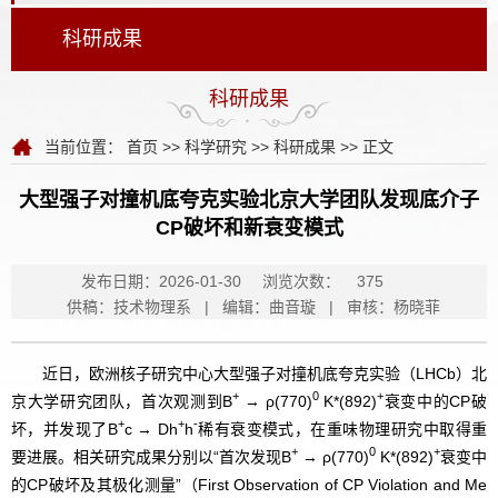
科研成果
科研成果
当前位置：
首页
>>
科学研究
>>
科研成果
>> 正文
大型强子对撞机底夸克实验北京大学团队发现底介子
CP破坏和新衰变模式
发布日期：2026-01-30
浏览次数：
375
供稿：技术物理系 | 编辑：曲音璇 | 审核：杨晓菲
近日，欧洲核子研究中心大型
强子对撞机
底夸克实验（LHCb）北
+
0
+
京大学研究团队，首次观测到B
→ ρ(770)
K*(892)
衰变中的CP破
+
+
-
坏，并发现了B
c → Dh
h
稀有衰变模式，在重味物理研究中取得重
+
0
+
要进展。相关研究成果分别以“首次发现B
→ ρ(770)
K*(892)
衰变中
的CP破坏及其极化测量”（First Observation of CP Violation and Me