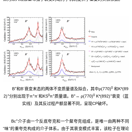
+
-
0
B
和B
衰变末态的两体不变质量谱及拟合，其中ρ(770)
和K*(89
+
+
-
0
+
+
0
+
2)
分别出现于π
π
和KS
π
质量谱。B
→ ρ(770)
K*(892)
衰变（蓝
实线）及其反过程产额显著不同，呈现CP破坏。
+
Bc
介子由一个反底夸克和一个粲夸克组成，是唯一由两种不同
“味”的重夸克构成的介子体系。由于其衰变模式丰富，该粒子在理论