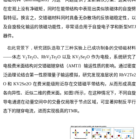
在宏观上没有净
磁矩
，
同时
在能带结构中表现出类似铁磁体的自旋
劈
裂
特征。换言之，交错磁材料同时具备无杂散场的反铁磁稳定性，以
及自旋极化输运的铁磁功能性，非常适合用于自旋电子学和新型
MTJ
器件。
在此背景下，研究团队选取了三种实验上已成功制备的交错磁材料
——体态
V
Te
O
、
RbV
Te
O
以及
KV
Se
O
作为电极，系统研究了
2
2
2
2
2
2
电极费米面结构对交错磁隧穿结（
AMTJ
）输运性质的影响。通过密度
泛函理论结合第一性原理量子输运模拟，研究发现准层状的
RbV2Te2
O
和
KV2Se2O
在费米能级附近存在交错磁平带结构，从而形成高度
各向异性、近似二维的费米面。如图1所示，
在这种情况下，
不同自旋
导电通道在动量空间中的交叠仅局限于节点区域，可显著抑制反平行
态下的隧穿电流，进而实现极高的
TMR
。