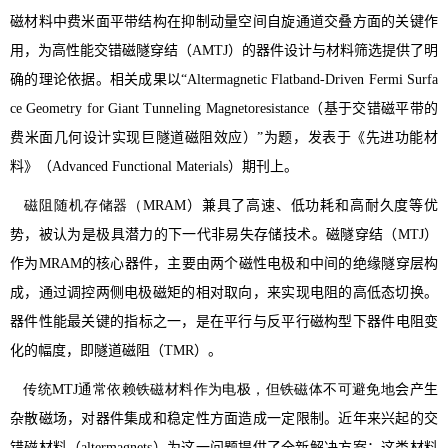
磁材料中费米面平带结构在抑制动量空间自旋通道交叠方面的关键作
用，为高性能交错磁隧穿结（
AMTJ
）的器件设计与材料筛选提供了明
确的理论依据。相关成果以“
Al
termagnetic Flatband-Driven Fermi Surfa
ce Geometry for Giant Tunneling Magnetoresistance
（基于交错磁平带的
费米面几何设计实现巨隧道磁阻效应）
”为题，发表于
《先进功能材
料》（
Advanced Functional Materials
）期刊上
。
磁阻随机存储器（
MRAM
）兼具
了
高速、低功耗和高耐久度等优
势
，被认为是极具潜力的下一代非易失存储技术
。磁隧穿结（
MTJ
）
作为
MRAM
的核心器件
，
主要
由两个磁性电极和中间的绝缘隧穿层构
成，通过调控两侧
电极
磁矩的相对取向，
来
实现电阻的高低态切换。
器件性能
最
关键
的
指标之一，
是在平行
与反平行磁构型下
器件
电阻变
化的幅度，即
隧道磁阻
（
TMR
）。
传统MTJ通常依赖铁磁材料作为电极，但铁磁体不可避免地
会
产生
杂散磁场，
对
器件集成和稳定性方面
造成一定限制
。近年来兴起的交
错磁材料（
altermagnets
）为这一问题提供了全新解决方案：
这类材料