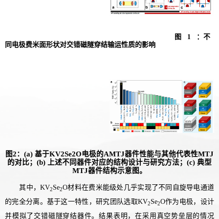
图
1
：不
同电极费米面形状对交错磁隧穿结输运性质的影响
图2：(a) 基于KV2Se2O电极的AMTJ器件性能与其他代表性MTJ
的对比；(b) 上述不同器件对应的结构设计与研究方法；(c) 典型
MTJ器件结构示意图。
其中，
KV
Se
O
材料在费米能级处几乎实现了不同自旋导电通道
2
2
的完全分离。
基于这一特性
，研究团队选取
KV
Se
O
作为电极，
设计
2
2
并模拟了交错磁隧穿结器件。结果表明，在采用真空势垒层的情况