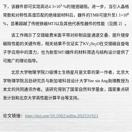
3
下，该器件即可实现高达
4.3×10
%
的隧道磁阻。
进一步，当引入晶格
6
常数和对称性高度匹配的绝缘
层
材料后，器件的
TMR
可提升至
1.1×10
%
，显著
超越
了
传统铁磁
MTJ
以及其他
代表性器件
的性能（见图 2）
。
该
工作揭示了交错磁
费米面
平带
对
抑制自旋通道交叠、提升
隧穿
磁阻性能
的关键作用，相关结果不仅
证实
了
KV
Se
O
在
交错磁自旋电
2
2
子学
应用中的潜力
，也为新型
MTJ
器件的材料筛选与结构设计提供了
可推广的理论指导。
北京大学物理学院23级博士生杨星月是文章的第一作者，北京大
学物理学院吕劲研究员与新加坡科技设计大学
Yee sin Ang
助理教授为
本文的共同通讯作者。该研究得到了国家自然科学基金，
国家重点研
发计划
和北京大学高性能计算平台等支持。
论文链接：
http://doi.org/10.1002/adfm.202531921