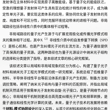
发射体在主体材料中实现类原子离散能级，基于量子化的能级跃迁，
受激的理想量子发射体可产生具有亚泊松统计特性的单光子，成为确
定性单光子源。要实现这类体系的应用，需协同优化量子发射体的亮
度、纯度和不可区分性，同时克服环境扰动带来的退相干问题。非局
域路径包括非线性介质中的集体相干过程等。
非局域路径的量子光产生源于与扩展宏观极化或传播光学模式相
（2）
关的集体相干过程，其中
X
非线性介质中的自发参量下转换
（SPD
C）
是核心机制，也是产生纠缠光子对的主流方法，为量子通信提供
了高保真的量子资源。这两种路径也为量子光源设计中纳米光子结构
的选择和分类提供了指导，是本综述文章的核心研究框架。
该综述文章以局域和非局域现象的区分为核心，构建了量子光子
材料和纳米光子工程光学模式的统一研究框架，系统总结了低维量子
材料、半导体非线性平台等前沿体系的量子光产生机制、制备方法和
调控策略，阐明了纳米光子结构与量子材料的匹配原则，并指出局域
机制天然适用于按需单光子发射和自旋-光子接口，是量子网络节点的
核心；非局域相干机制则更适合高亮度纠缠光子产生和频率转换，是
量子通信和线性光学计算的关键。未来，量子光子技术的发展将依赖
于
材料-模式协同设计
的深入实践，从孤立的材料和结构优化转向二者