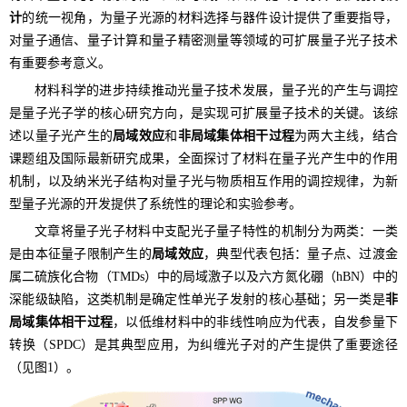
计
的统一视角，为量子光源的材料选择与器件设计提供了重要指导，
对量子通信、量子计算和量子精密测量等领域的可扩展量子光子技术
有重要参考意义。
材料科学的进步持续推动光量子技术发展，量子光的产生与调控
是量子光子学的核心研究方向，是实现可扩展量子技术的关键。该综
述以量子光产生的
局域效应
和
非局域集体相干过程
为两大主线，结合
课题组及国际最新研究成果，全面探讨了材料在量子光产生中的作用
机制，以及纳米光子结构对量子光与物质相互作用的调控规律，为新
型量子光源的开发提供了系统性的理论和实验参考。
文章将量子光子材料中支配光子量子特性的机制分为两类：一类
是由本征量子限制产生的
局域效应
，典型代表包括：量子点、过渡金
属二硫族化合物
（TMDs）
中的局域激子以及六方氮化硼
（hBN）
中的
深能级缺陷，这类机制是确定性单光子发射的核心基础；另一类是
非
局域集体相干过程
，以低维材料中的非线性响应为代表，自发参量下
转换
（SPDC）
是其典型应用，为纠缠光子对的产生提供了重要途径
（见图
1
）。