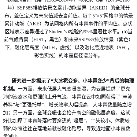
年）SSP585排放情景之累计动能差异（AKED）的全球分
布，差值定义为未来值减去当前值。每个5°×5°网格中的情景
累计动能（AKE）为该网格内所有冰雹事件的平均值。点状
区域表示差异通过了Student’s t检验的95%显著性水平。(b)当
前气候背景（HIST，黑色）和未来SSP585排放情景（紫色）
下，融化层高度（MLH，虚线）以及融化后近地表（SFC，
彩色实线）的冰雹直径谱分布。
研究进一步揭示了
“大冰雹变多、小冰雹变少”背后的物理
机制。
一方面，未来低层大气变暖变湿，为云层提供了更充
沛的液态水和更强的上升气流，冰雹在云中如同获得了
“丰沛
养料”与“更强托举”，增长效率大幅提高，大冰雹数量随之增
加；另一方面，全球变暖也会抬升高空的融化层高度，这就
好比加厚了冰雹降落时要穿透的“暖层”，个头较小、体质较
弱的冰雹往往在落地前就被融化殆尽，导致近地面小冰雹数
量减少。