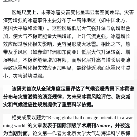
区域尺度上，未来冰雹灾害变化呈现显著空间差异。灾害
潜势增强的冰雹事件主要分布于中高纬地区（如中国北方、
美国大平原
和
欧洲）。这些区域低层大气强升温与弱增湿叠
加，使大气不稳定能量大幅增加，上升气流更强，冰雹增长
效应超过融化损失影响，更容易形成大冰雹。相比之下，热
带及季风区（如赤道非洲
和
东南亚）低层大气升温较弱、增
湿明显，不稳定能量增加有限，而融化层升高与增长层变薄
导致冰雹融化损失效应更加明显，最终使近地面冰雹尺寸减
小，灾害潜势减弱。
该研究首次从全球角度定量评估了气候变暖背景下冰雹谱
分布与灾害潜势的演变规律，为未来冰雹风险评估、防灾减
灾和气候适应性规划提供了重要科学依据。
相关成果以题为
“Rising global hail damage potential in a war
ming world”的文章
发表于国际顶级学术期刊
Nature
，并被选
为当期封面。
论文第一作者为北京大学大气与海洋科学系博