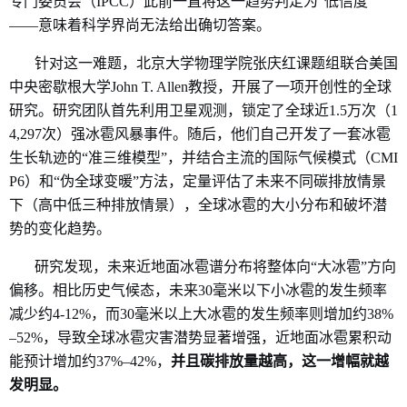
专门委员会（
IPCC）此前一直将这一趋势判定为“低信度”
——意味着科学界尚无法给出确切答案。
针对这一难题，北京大学物理学院张庆红课题组联合美国
中央密歇根大学
John T. Allen教授，开展了一项开创性的全球
研究。研究团队首先利用卫星观测，锁定了全球近1.5万次（1
4,297次）强冰雹风暴事件。随后，他们
自己开发了一套
冰雹
生长轨迹的
“准三维模型”
，并
结合主流的国际气候模式（
CMI
P6）和“伪全球变暖”方法，定量评估了未来不同碳排放情景
下（高中低三种排放情景），全球冰雹的大小分布和破坏潜
势
的
变化
趋势
。
研究发现，未来近地面冰雹谱分布将整体向
“大冰雹”方向
偏移。相比历史气候态，未来30毫米以下小冰雹的发生频率
减少约4-12%，而30毫米以上大冰雹的发生频率则增加约38%
–52%，导致全球冰雹灾害潜势显著增强，近地面冰雹累积动
能预计增加约37%–42%，
并且碳排放量越高，这一增幅就越
发明显。