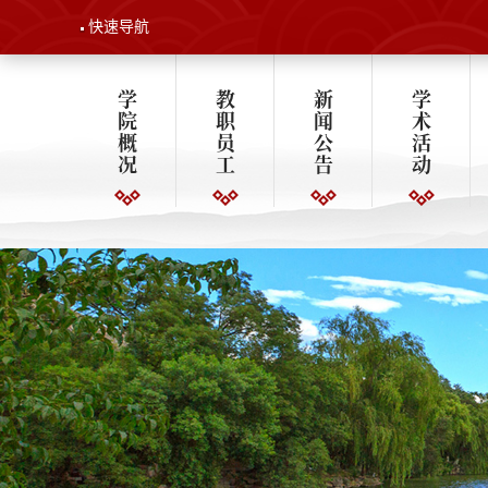
快速导航
学
教
新
学
院
职
闻
术
概
员
公
活
况
工
告
动