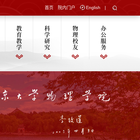
首页
院内门户
English
|
教
科
物
办
育
学
理
公
教
研
校
服
学
究
友
务