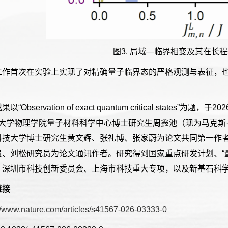
图
3.
局域
—
临界相变及其在长程
工作首次在实验上实现了对精确量子临界态的严格观测与表征，
果以“
Observation of exact quantum critical states
”为题，于
202
大学物理学院量子材料科学中心博士研究生周鑫池（现为马克斯
科技大学博士研究生黄文辉、张礼博、张家蔚为论文共同第一作
员、刘松研究员为论文通讯作者。研究得到国家重点研发计划、“
、深圳市科技创新委员会、上海市科技重大专项，以及新基石科学
链接
://www.nature.com/articles/s41567-026-03333-0