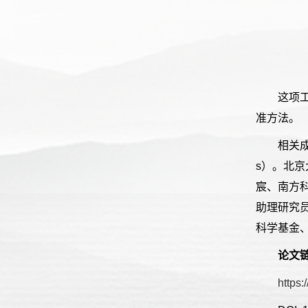
这项
准方法。
相关成
s
）。北京
宸、南方
助理研究
科学基金
论文
https