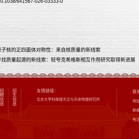
10.1038/s41567-026-03333-0
原子核的正四面体对称性：来自核质量的新线索
寻找质量起源的新线索：轻夸克希格斯相互作用研究取得新进展
招
招
友情链接：
联
聘
生
信
信
北京大学科维理天文与天体物理研究所
地
息
息
邮编
电话