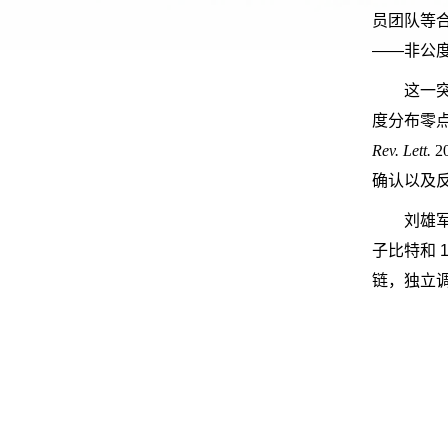
员团队等
——非公
这一
度分布零
Rev. Lett.
2
确认以及
刘雄
子比特和
1
链，独立