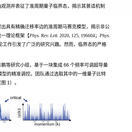
确观测并表征了准周期量子临界态，揭示其普适机制
提出具有精确迁移率边的准周期马赛克模型，揭示非公
统一理论框架【
Phys. Rev. Lett.
2020,
125, 196604
；
Phys.
论工作引发了广泛的研究兴趣。然而，临界态的严格
有鹏等研究小组，基于一块集成
66
个频率可调超导量
模型的精准调控。团队通过选取其中的一维量子比特
（图
1
）。