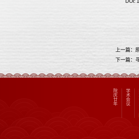
DOI: 
上一篇：
下一篇：
院
学
庆
术
廿
会
年
议