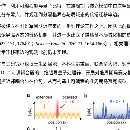
合作，利用可编程超导量子比特，在准周期马赛克模型中首次精
度分布零点，并观测到分隔临界态与局域态的反常迁移率边。
突破建立在刘雄军团队近年来的一系列理论工作之上。团队此前
点诱导临界态的普适机制，并进一步建立了描述基本局域化相的
023
, 131, 176401
；
Science Bulletin 2026,
71, 1654-1668
】。相关理
反常迁移率边的观测此前仍未实现。
军与其研究小组博士生周鑫池、本科生姚秉宸，联合俞大鹏、钟
10
个可调耦合器的二维超导量子处理器，开展对准周期马赛克
调控近邻耦合与在位势，从而构造出可编程的准周期马赛克模型