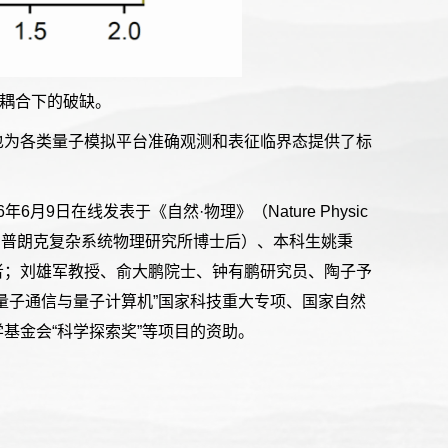
耦合下的破缺。
也为各类量子模拟平台准确观测和表征临界态提供了标
6
年
6
月
9
日在线发表于《自然·物理》（
Nature Physic
·普朗克复杂系统物理研究所博士后）、本科生姚秉
者；刘雄军教授、俞大鹏院士、钟有鹏研究员、陶子予
量子通信与量子计算机”国家科技重大专项、国家自然
基金会“科学探索奖”等项目的资助。