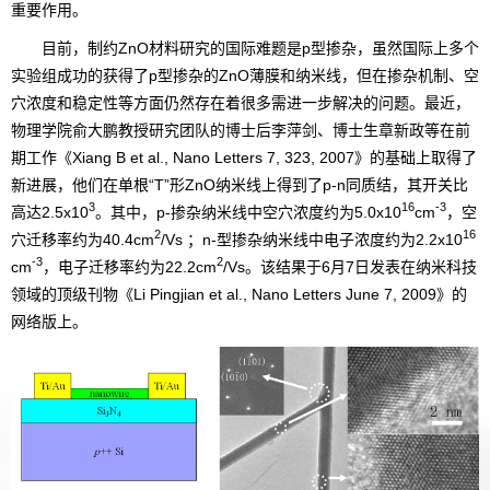
重要作用。
目前，制约ZnO材料研究的国际难题是p型掺杂，虽然国际上多个
实验组成功的获得了p型掺杂的ZnO薄膜和纳米线，但在掺杂机制、空
穴浓度和稳定性等方面仍然存在着很多需进一步解决的问题。最近，
物理学院俞大鹏教授研究团队的博士后李萍剑、博士生章新政等在前
期工作《Xiang B et al., Nano Letters 7, 323, 2007》的基础上取得了
新进展，他们在单根“T”形ZnO纳米线上得到了p-n同质结，其开关比
3
16
-3
高达2.5x10
。其中，p-掺杂纳米线中空穴浓度约为5.0x10
cm
，空
2
16
穴迁移率约为40.4cm
/Vs ；n-型掺杂纳米线中电子浓度约为2.2x10
-3
2
cm
，电子迁移率约为22.2cm
/Vs。该结果于6月7日发表在纳米科技
领域的顶级刊物《Li Pingjian et al., Nano Letters June 7, 2009》的
网络版上。