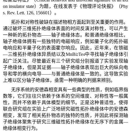
on insulator state）为题，在线发表于《物理评论快报》（Phy
s. Rev. Lett. 126, 156601）。
拓扑和对称性破缺在描述物相方面起到至关重要的作用。
通过破坏三维拓扑绝缘体表面的时间反演对称性，可以产生
一种新的拓扑物态——轴子绝缘体态。和普通绝缘体相比，
轴子绝缘体拥有一些独特的电磁响应，例如量子化的拓扑磁
电响应和半量子化的表面霍尔响应。因此，近年来，在铁磁
—三维拓扑绝缘体异质结以及MnBi
Te
中寻找轴子绝缘体引
2
4
起广泛关注。尽管最近有三个研究组分别报道了实验发现轴
子绝缘体，但是其证据——轴子绝缘体表现出巨大的纵向电
导和零的横向电导——与普通绝缘体是一致的。这导致实验
上难以区分轴子绝缘体，亟需一种明确的判据来辨别。
无序系统的安德森相变具有一些典型的性质，例如临界指
数等，它们往往只依赖于体系的空间维度、对称性等一般属
性，而并不依赖于具体模型的细节。正是这种普适性，使得
联合研究组在实验上广泛地研究磁性拓扑绝缘体中的安德森
相变，发现了相关拓扑物态的独特的性质，并因此将探测轴
子绝缘体聚焦于研究三维磁性拓扑绝缘体在无序下的金属—
绝缘体相变行为。