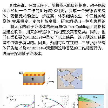
具体来说，在弱无序下，随着费米能级的提高，轴子绝缘
体会经历一个二维的退局域化相变，变成一个安德森绝缘
体；随着费米能级进一步提高，体系继续发生一个三维的绝
缘体-金属相变，变为扩散金属。研究组提出一种唯象理论
——将无序的轴子绝缘体的表面与Chalker-Coddington网格模
型建立联系，用来解释这种二维相变及其普适类。同时，他
们在反铁磁的
MnBi
Te
中重复了以上结果，这表明这些结果
2
4
是不依赖于模型的。因此，预测可以在铁磁—三维拓扑绝缘
体异质结以及
MnBi
Te
中观测到这种普适的二维相变行为，
2
4
进而来探测轴子绝缘体。