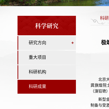
科研
科学研究
极
研究方向
+
重大项目
科研机构
北京
龚旗煌院
科研成果
（溴铅铯
新型
制备与受