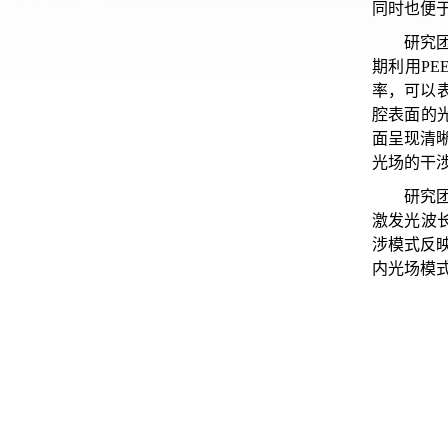
同时也便
研究团
期利用PE
率，可以
腔表面的
面呈现清
光场的干
研究
激发光波
涉模式反
内光场模