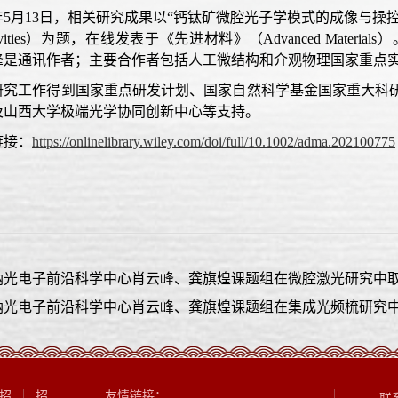
年5月13日，相关研究成果以“钙钛矿微腔光子学模式的成像与操控”（Imaging and C
crocavities）为题，在线发表于《先进材料》（Advanced Ma
峰是通讯作者；主要合作者包括人工微结构和介观物理国家重点
研究工作得到国家重点研发计划、国家自然科学基金国家重大科
及山西大学极端光学协同创新中心等支持。
链接：
https://onlinelibrary.wiley.com/doi/full/10.1002/adma.202100775
纳光电子前沿科学中心肖云峰、龚旗煌课题组在微腔激光研究中
纳光电子前沿科学中心肖云峰、龚旗煌课题组在集成光频梳研究
招
招
友情链接：