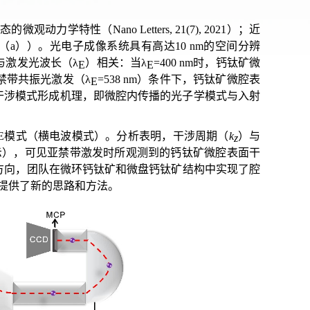
性（Nano Letters, 21(7), 2021）；近
（a））。光电子成像系统具有高达10 nm的空间分辨
与激发光波长（λ
）相关：当
λ
=400 nm时，钙钛矿微
E
E
禁带共振光激发（
λ
=538 nm）条件下，钙钛矿微腔表
E
的干涉模式形成机理，即微腔内传播的光子学模式与入射
E模式（横电波模式）。分析表明，干涉周期（
k
）与
z
示），可见亚禁带激发时所观测到的钙钛矿微腔表面干
方向，团队在微环钙钛矿和微盘钙钛矿结构中实现了腔
提供了新的思路和方法。