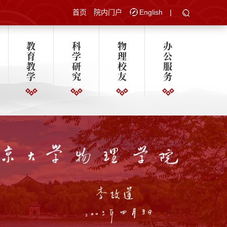
首页
院内门户
English
|
教
科
物
办
育
学
理
公
教
研
校
服
学
究
友
务