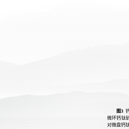
图3
钙
微环钙钛矿
对微盘钙