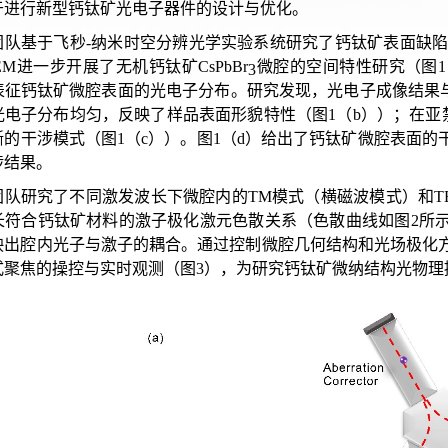
于进行新型钙钛矿光电子器件的设计与优化。
队基于飞秒-纳米时空分辨光学实验系统研究了钙钛矿表面缺陷态的微观动力学特
EM进一步开展了无机钙钛矿CsPbBr
微腔的空间特性研究（图1
3
表征钙钛矿微腔表面的光电子分布。研究发现，光电子成像结果
光电子分布均匀，反映了样品表面形貌特性（图1（b））；在亚
晰的干涉模式（图1（c））。图1（d）给出了钙钛矿微腔表面
涉结果。
团队研究了不同激发波长下微腔内的TM模式（横磁波模式）和T
长符合钙钛矿材料的激子极化激元色散关系（色散曲线如图2所
映出腔内光子与激子的耦合。通过控制微腔几何结构和光场极化
式聚焦的操控与实时观测（图3），为研究钙钛矿微纳结构光物理