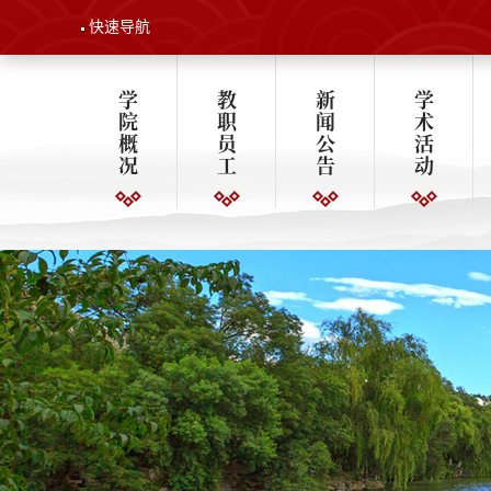
快速导航
学
教
新
学
院
职
闻
术
概
员
公
活
况
工
告
动