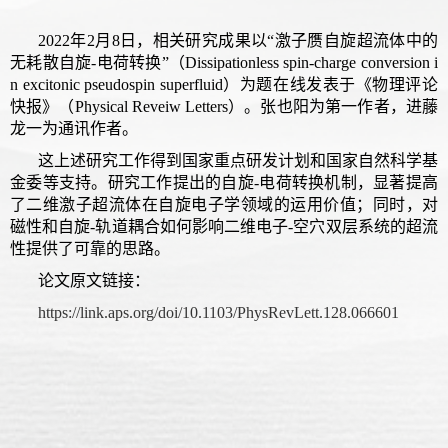
2022
年
2
月
8
日，相关研究成果以“激子赝自旋超流体中的
无耗散自旋
-
电荷转换”（
Dissipationless spin-charge conversion i
n excitonic pseudospin superfluid
）为题在线发表于《物理评论
快报》（
Physical Reveiw Letters
）。张也阳为第一作者，进藤
龙一为通讯作者。
这上述研究工作得到国家重点研发计划和国家自然科学基
金委等支持。研究工作提出的自旋
-
电荷转换机制，显著提高
了二维激子超流体在自旋电子学领域的运用价值；同时，对
磁性和自旋
-
轨道耦合如何影响二维电子
-
空穴双层系统的超流
性提供了可靠的思路。
论文原文链接：
https://link.aps.org/doi/10.1103/PhysRevLett.128.066601