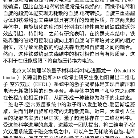
散输运，因此自旋-电荷转换通常是有能损的；而携带电荷和
自旋的超流体能实现无耗散的自旋-电荷转换。自旋三重态超
导体和铁磁约瑟夫森结就具有这样的超流性质。在这两类超
导体中，自旋极化的库珀对分别由对称性自发破缺或磁近邻
效应引起。特别地，之前有研究表明，在约瑟夫森结中，铁
磁界面的磁矩可控制自旋向上和自旋向下库珀对之间的相对
相位，这导致无耗散的约瑟夫森电流和自旋流之间的耦合。
然而，这种铁磁约瑟夫森结中的相对相位具有有限质量，这
不利于在低能极限下将自旋压转换为电流。
北京大学物理学院量子材料科学中心进藤龙一（
Ryuichi S
hindou
）长聘副教授和
2020
级博士研究生张也阳提出二维电
子
-
空穴双层（
EHDL
）系统中的激子凝聚体是实现自旋压和
电流无耗散转换的理想平台。半导体中的电子和空穴之间存
在长程库伦相互作用，从而形成一种被称为激子的束缚态。
二维电子
-
空穴双层系统中的激子可以发生玻色
-
爱因斯坦凝
聚，进而出现自旋和电荷的无耗散流动。近来，大量引人注
目的凝聚态实验已经证实，激子超流体存在于二维材料中。
受这些科学进展的启发，进藤龙一团队提出，将二维电子
-
空
穴双层系统置于磁交换场之中，可以产生无耗散的自旋
-
电荷