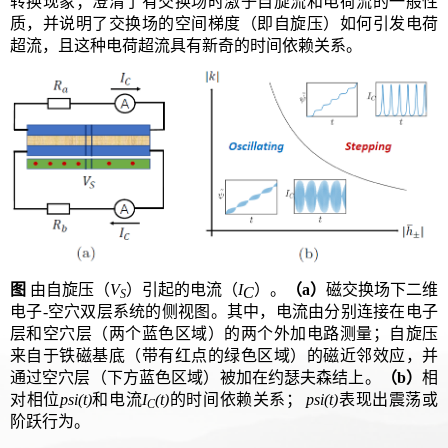
转换现象；澄清了有交换场时激子自旋流和电荷流的一般性
质，并说明了交换场的空间梯度（即自旋压）如何引发电荷
超流，且这种电荷超流具有新奇的时间依赖关系。
图
由自旋压（
V
）引起的电流（
I
）。
（
a
）
磁交换场下二维
C
S
电子
-
空穴双层系统的侧视图。其中，电流由分别连接在电子
层和空穴层（两个蓝色区域）的两个外加电路测量；自旋压
来自于铁磁基底（带有红点的绿色区域）的磁近邻效应，并
通过空穴层（下方蓝色区域）被加在约瑟夫森结上。
（
b
）
相
对相位
psi
(t)
和电流
I
(t)
的时间依赖关系；
psi
(t)
表现出震荡或
C
阶跃行为。