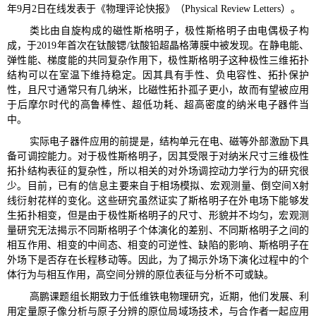
年9月2日在线发表于《物理评论快报》（Physical Review Letters）。
类比由自旋构成的磁性斯格明子，极性斯格明子由电偶极子构
成，于2019年首次在钛酸锶/钛酸铅超晶格薄膜中被发现。在静电能、
弹性能、梯度能的共同复杂作用下，极性斯格明子这种极性三维拓扑
结构可以在室温下维持稳定。因其具有手性、负电容性、拓扑保护
性，且尺寸通常只有几纳米，比磁性拓扑孤子更小，故而有望被应用
于后摩尔时代的高鲁棒性、超低功耗、超高密度的纳米电子器件当
中。
实际电子器件应用的前提是，结构单元在电、磁等外部激励下具
备可调控能力。对于极性斯格明子，因其受限于对纳米尺寸三维极性
拓扑结构表征的复杂性，所以相关的对外场调控动力学行为的研究很
少。目前，已有的信息主要来自于相场模拟、宏观测量、倒空间X射
线衍射花样的变化。这些研究虽然证实了斯格明子在外电场下能够发
生拓扑相变，但是由于极性斯格明子的尺寸、形貌并不均匀，宏观测
量研究无法揭示不同斯格明子个体演化的差别、不同斯格明子之间的
相互作用、相变的中间态、相变的可逆性、缺陷的影响、斯格明子在
外场下是否存在长程移动等。因此，为了揭示外场下演化过程中的个
体行为与相互作用，高空间分辨的原位表征与分析不可或缺。
高鹏课题组长期致力于低维铁电物理研究，近期，他们发展、利
用定量原子像分析与原子分辨的原位局域场技术，与合作者一起应用