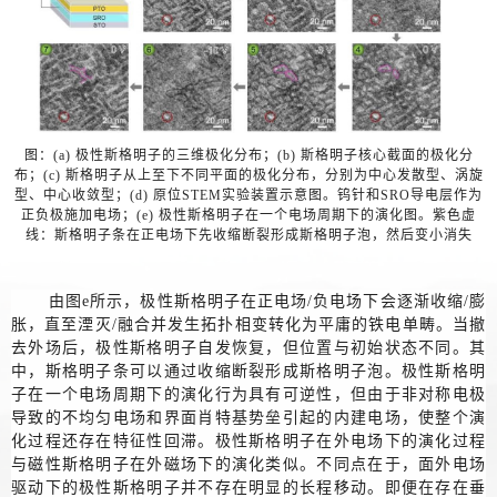
图：(a) 极性斯格明子的三维极化分布；(b) 斯格明子核心截面的极化分
布；(c) 斯格明子从上至下不同平面的极化分布，分别为中心发散型、涡旋
型、中心收敛型；(d) 原位STEM实验装置示意图。钨针和SRO导电层作为
正负极施加电场；(e) 极性斯格明子在一个电场周期下的演化图。紫色虚
线：斯格明子条在正电场下先收缩断裂形成斯格明子泡，然后变小消失
由图e所示，极性斯格明子在正电场/负电场下会逐渐收缩/膨
胀，直至湮灭/融合并发生拓扑相变转化为平庸的铁电单畴。当撤
去外场后，极性斯格明子自发恢复，但位置与初始状态不同。其
中，斯格明子条可以通过收缩断裂形成斯格明子泡。极性斯格明
子在一个电场周期下的演化行为具有可逆性，但由于非对称电极
导致的不均匀电场和界面肖特基势垒引起的内建电场，使整个演
化过程还存在特征性回滞。极性斯格明子在外电场下的演化过程
与磁性斯格明子在外磁场下的演化类似。不同点在于，面外电场
驱动下的极性斯格明子并不存在明显的长程移动。即便在存在垂