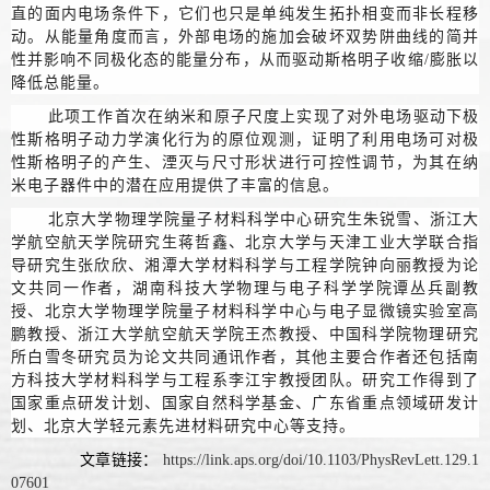
直的面内电场条件下，它们也只是单纯发生拓扑相变而非长程移
动。从能量角度而言，外部电场的施加会破坏双势阱曲线的简并
性并影响不同极化态的能量分布，从而驱动斯格明子收缩/膨胀以
降低总能量。
此项工作首次在纳米和原子尺度上实现了对外电场驱动下极
性斯格明子动力学演化行为的原位观测，证明了利用电场可对极
性斯格明子的产生、湮灭与尺寸形状进行可控性调节，为其在纳
米电子器件中的潜在应用提供了丰富的信息。
北京大学物理学院量子材料科学中心研究生朱锐雪、浙江大
学航空航天学院研究生蒋哲鑫、北京大学与天津工业大学联合指
导研究生张欣欣、湘潭大学材料科学与工程学院钟向丽教授为论
文共同一作者，湖南科技大学物理与电子科学学院谭丛兵副教
授、北京大学物理学院量子材料科学中心与电子显微镜实验室高
鹏教授、浙江大学航空航天学院王杰教授、中国科学院物理研究
所白雪冬研究员为论文共同通讯作者，其他主要合作者还包括南
方科技大学材料科学与工程系李江宇教授团队。研究工作得到了
国家重点研发计划、国家自然科学基金、广东省重点领域研发计
划、北京大学轻元素先进材料研究中心等支持。
文章链接：
https://link.aps.org/doi/10.1103/PhysRevLett.129.1
07601