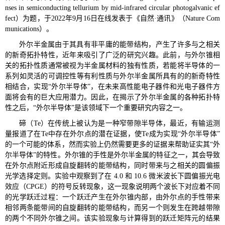
nses in semiconducting tellurium by mid-infrared circular photogalvanic ef
fect）为题，于2022年9月16日在线发表于《自然·通讯》（Nature Com
munications）。
外尔半金属由于其具有非平庸的能带结构，产生了许多与之相关
的新奇拓扑特性，近年来吸引了广泛的研究兴趣。此前，与外尔锥相
关的拓扑性质通常被视为半金属材料的独有性质，若能将半导体的一
系列如灵活的可调控性等有利性质与外尔半金属所具有的的新奇特性
相结合，实现“外尔半导体”，在未来高性能电子器件和光电子器件方
面将会有的巨大应用潜力。因此，在揭示了外尔半金属的各种拓扑特
性之后，“外尔半导体”是该领域下一个重要研究内容之一。
碲（Te）在传统上被认为是一种窄带隙半导体，最近，有输运测
量报道了在Te中存在外尔点的潜在证据，使Te成为实现“外尔半导体”
的一个可能的体系，然而实验上仍然需要更多的证据来帮助证实其“外
尔半导体”的特性。外尔锥的手性是外尔半金属的特征之一，其会导致
在外尔点附近形成自旋翻转的能带结构，同时带来与之相关的圆偏振
光学选择定则。实验中观察到了在 4.0 和 10.6 微米波长下圆偏振光电
效应（CPGE）的符号反转现象，这一现象说明两个波长下对应着不同
的光学跃迁过程：一个跃迁产生在外尔锥内部，由外尔点的手性带来
相邻两条能带间的自旋翻转的能带结构，而另一个则发生在跨越带隙
的两个不同外尔锥之间。该实验现象与计算得到的跃迁矩阵元的结果