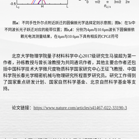
图
a
：不同手性外尔点附近跃迁的圆偏振光学选择定则示意图；图
b
：在Te中
不同波长光子跃迁对应的能带位置；图
c
,d
：分别为4μm与10.6μm波长下圆偏振依
赖光电流测量结果，在4μm与10.6μm下具有相反的CPGE符号
北京大学物理学院量子材料科学中心2017级研究生马骏超为第一
作者，孙栋教授与曾长淦教授为共同通讯作者，其他主要合作者还包
括中国科学技术大学微尺度物质科学国家研究中心王征飞教授、中国
科学院长春光学精密机械与物理研究所程晋罗研究员。研究工作得到
了国家重点研发计划、国家自然科学基金、北京自然科学基金等支
持。
论文链接：
https://www.nature.com/articles/s41467-022-33190-3