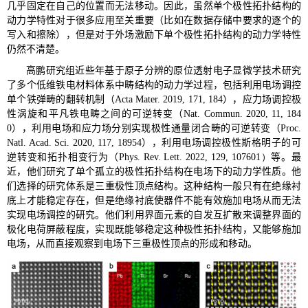
几乎固定在自己的位置而无法移动。因此，虽然单个极性拓扑结构的
动力学特性对于很多应用至关重要（比如在数据存储中要求的逐个的
写入和擦除），但是对于外场激励下单个极性拓扑结构的动力学特性
仍然不清楚。
高鹏研究组近些年基于原子分辨的原位透射电子显微学技术研究
了多个低维铁电材料体系中畴结构的动力学过程，包括利用电场调控
单个铁弹畴的翻转机制（Acta Mater. 2019, 171, 184），应力场调控极
性涡旋和平凡铁电畴之间的可逆转变（Nat. Commun. 2020, 11, 184
0），利用电场和应力场分别实现极性通量闭合畴的可逆转变（
Proc.
Natl. Acad. Sci. 2020, 117, 18954
），利用电场调控极性斯格明子的可
逆转变和拓扑相变行为（
Phys. Rev. Lett. 2022, 129, 107601）
等。最
近，他们研究了单个孤立的极性拓扑结构在电场下的动力学性质。他
们选择的研究体系是三重极性顶点结构。这种结构一般只有在绝缘衬
底上才能稳定存在，但是绝缘衬底使器件不能有效施加电场从而无法
实现电场调控的研究。他们利用界面元素的自发互扩散来调整界面的
极化电荷屏蔽程度，实现既能够稳定这种极性拓扑结构，又能够施加
电场，从而直接观察到电场下三重极性顶点的形成和移动。