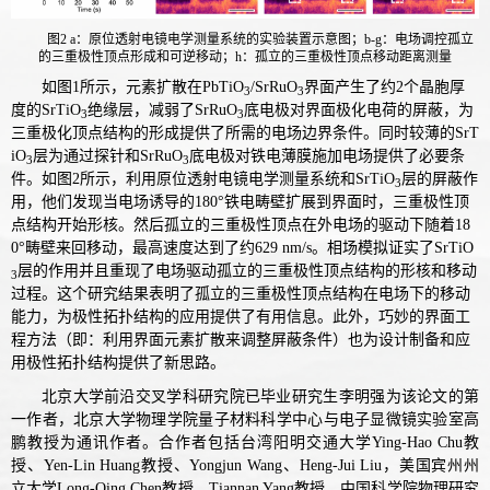
图2 a：原位透射电镜电学测量系统的实验装置示意图；b-g：电场调控孤立
的三重极性顶点形成和可逆移动；h：孤立的三重极性顶点移动距离测量
如图
1
所示，元素扩散在
PbTiO
/SrRuO
界面产生了约
2
个晶胞厚
3
3
度的
SrTiO
绝缘层，减弱了
SrRuO
底电极对界面极化电荷的屏蔽，为
3
3
三重极化顶点结构的形成提供了所需的电场边界条件。同时较薄的
SrT
iO
层为通过探针和
SrRuO
底电极对铁电薄膜施加电场提供了必要条
3
3
件。如图
2
所示，利用原位透射电镜电学测量系统和
SrTiO
层的屏蔽作
3
用，他们发现当电场诱导的
180°
铁电畴壁扩展到界面时，三重极性顶
点结构开始形核。然后孤立的三重极性顶点在外电场的驱动下随着
18
0°
畴壁来回移动，最高速度达到了约
629 nm/s
。相场模拟证实了
SrTiO
层的作用并且重现了电场驱动孤立的三重极性顶点结构的形核和移动
3
过程。这个研究结果表明了孤立的三重极性顶点结构在电场下的移动
能力，为极性拓扑结构的应用提供了有用信息。此外，巧妙的界面工
程方法（即：利用界面元素扩散来调整屏蔽条件）也为设计制备和应
用极性拓扑结构提供了新思路。
北京大学前沿交叉学科研究院已毕业研究生李明强为该论文的第
一作者，北京大学物理学院量子材料科学中心与电子显微镜实验室高
鹏教授为通讯作者。合作者包括台湾阳明交通大学Ying-Hao Chu教
授、Yen-Lin Huang教授、Yongjun Wang、Heng-Jui Liu，美国宾州州
立大学Long-Qing Chen教授、Tiannan Yang教授，中国科学院物理研究