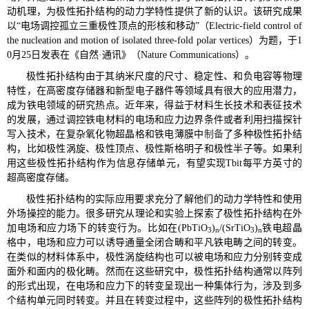
动机理，为极性拓扑结构的动力学特性提供了新的认识。该研究成果
以“电场调控孤立三重极性顶点的形核和移动”（Electric-field control of
the nucleation and motion of isolated three-fold polar vertices）为题，于1
0月25日发表在《自然·通讯》（Nature Communications）。
极性拓扑结构由于其纳米尺度的尺寸、稳定性、和负电容等物理
特性，在高密度存储器和新型电子器件等领域具有很大的应用潜力，
成为铁电领域的研究热点。近年来，得益于材料生长技术和表征技术
的发展，通过调控铁电材料的电场和应力边界条件或者利用扫描探针
写入技术，在复杂氧化物超晶格和铁电薄膜中
制备
了多种极性拓扑结
构，比如极性涡旋、极性顶点、极性斯格明子和极性半子等。如果利
用这些极性拓扑结构作为信息存储单元，有望实现Tbit每平方英寸的
超高密度存储。
极性拓扑结构的实际应用要求充分了解他们的动力学特性和使用
外场操控的能力。很多研究从理论和实验上探索了极性拓扑结构在外
加电场和应力场下的转变行为。比如在
(PbTiO
)
/(SrTiO
)
铁电超晶
3
n
3
n
格中，电场和应力可以诱导通量全闭合畴和平凡铁电畴之间的转变。
在类似的材料体系中，极性涡旋结构也可以被电场和应力分别转变成
面外和面内的极化畴。然而在这些研究中，极性拓扑结构通常以阵列
的形式出现，在电场和应力下的转变呈现出一种集体行为，涉及到多
个结构单元同时转变。并且在转变过程中，这些阵列的极性拓扑结构