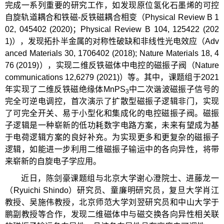
完成一系列重要的研究工作，如发现原位氢化石墨烯的可控
自旋轨道耦合和铁磁-反铁磁耦合相变（Physical Review B 1
02, 045402 (2020)；Physical Review B 104, 125422 (202
1)），发现拓扑半金属的对称性破缺和非线性光电效应（Adv
anced Materials 30, 1706402 (2018); Nature Materials 18, 4
76 (2019)），实现二维反铁磁体中电控的磁振子阀（Nature
communications 12,6279 (2021)）等。其中，课题组于2021
年实现了二维反铁磁绝缘体MnPS
中二次谐波磁振子信号的
3
完全可逆电调控，首次演示了扩散型磁振子逻辑非门，实现
了可完全开关、易于小型化和集成化的电控磁振子阀。磁振
子逻辑是一种崭新的低功耗数字电路方案，未来有望成为基
于电荷逻辑方案的良好补充。为实现更多和更复杂的磁振子
逻辑，如能进一步利用二维磁振子输运中的各向异性，将带
来崭新的自旋电子学应用。
近日，陈剑豪课题组与北京大学谢心澄院士、进藤龙一
（Ryuichi Shindo）研究员、童廉明研究员，复旦大学肖江
教授、吴施伟教授，北京师范大学刘翌研究员和中山大学于
鹏副教授等合作，发现二维磁体中与磁交换各向异性相关联