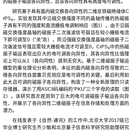
的磁振子输运各向异性，且该各向异性具有高度电可调性。
研究基于具有面内磁交换各向异性的二维反铁磁绝缘体C
rPS
，实验发现其中沿磁交换强度不同的晶轴传播的热磁振
4
子具有不同的强度和直流栅极电调制响应（图1）。由于沿弱
磁交换强度晶轴的磁振子二次谐波信号弱且在较小栅极电流
下即可调至0（“关”态），而沿强磁交换强度晶轴的磁振子二
次谐波信号强且需较大栅极电流才可调至0，CrPS
中的热磁
4
振子输运表现出巨大的电可调各向异性，其各向异性比值理
论上可以从1（各向同性）调到无穷大。基于二维磁振子输运
模型的量化理论分析表明，本征的面内磁各向异性导致的二
维各向异性自旋塞贝克效应是电可调性的关键。最后利用如
此大且可调的磁振子各向异性，构造了一种全新原理的只读
存储器，演示了用ASCII码编码的“PKU”三个字母的读取（图
2）。该研究首次观测到了巨大的电可调磁振子输运各向异
性，并展示了各向异性二维磁振子在信息存储和处理方面的
潜力。
在线发表于《自然·通讯》的工作中,北京大学2017级已
毕业博士研究生齐少勉和北京量子信息科学研究院助理研究