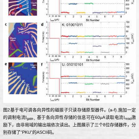
图2基于电可调各向异性的磁振子只读存储原型器件。(a-f).施加一定
的调制电流I
基于各向异性存储的信息可在60μA读取电流I
激
gate
，
read
励下，由非局域的输出端依次读出。上图展示了三个8位存储器件，分
别存储了“PKU”的ASCII码。