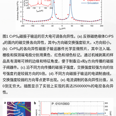
图1 CrPS
磁振子输运的巨大电可调各向异性。(a).反铁磁绝缘体CrPS
4
的面内的磁交换各向异性，其中y方向磁交换强度较大，x方向较小。
4
(b). CrPS
的各向异性磁振子输运器件光学显微照片，其中注入端、
4
栅极和探测端电极分别用黄色、红色和绿色标记。通过机械剥离的样
品具有清晰可辨的边缘和特征角度，便于制备沿x和y方向传播的磁振
子阀器件。(c).沿不同方向传播的磁振子强度，交换强度较强方向的信
号强度约是较弱方向的5倍。(d).不同方向磁振子输运的电调制曲线，
交换强度较弱的方向零点更早出现。(e).电流调制的各向异性比值，从
0到无穷大。插图显示了实验上实现的高达2500000%的电控各向异
性。