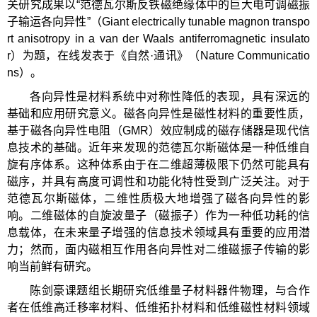
关研究成果以“范德瓦尔斯反铁磁绝缘体中的巨大电可调磁振
子输运各向异性”（Giant electrically tunable magnon transpo
rt anisotropy in a van der Waals antiferromagnetic insulato
r）为题，在线发表于《自然·通讯》（Nature Communicatio
ns）。
各向异性是材料系统中对称性降低的表现，具有深远的
基础和应用研究意义。磁各向异性是磁性材料的重要性质，
基于磁各向异性电阻（GMR）效应制成的磁存储器是现代信
息技术的基础。近年来发现的范德瓦尔斯磁体是一种低维自
旋有序体系。这种体系由于在二维超薄极限下仍然可能具有
磁序，并具有高度可调性和功能化特性受到广泛关注。对于
范德瓦尔斯磁体，二维性质极大地增强了磁各向异性的影
响。二维磁体的自旋波量子（磁振子）作为一种低功耗的信
息载体，在未来量子增强的信息技术领域具有重要的应用潜
力；然而，面内磁相互作用各向异性对二维磁振子传输的影
响当前鲜有研究。
陈剑豪课题组长期研究低维量子材料器件物理，与合作
者在低维高迁移率材料、低维拓扑材料和低维磁性材料领域