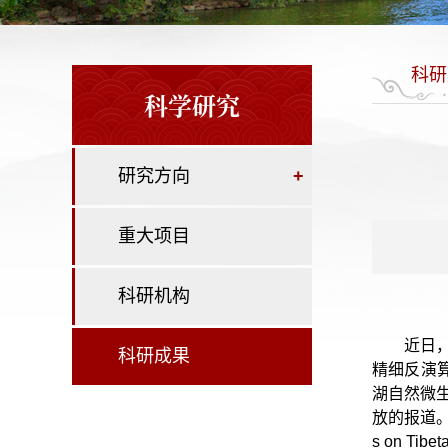
科研
科学研究
研究方向
+
重大项目
科研机构
近日
科研成果
精细反演
湖自然微
放的报道。相关
s on Ti