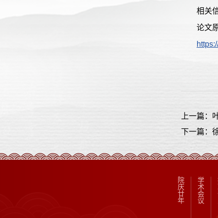
相关信
论文
https
上一篇：
下一篇：
院
学
庆
术
廿
会
年
议