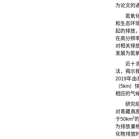
为论文的
氮氧
和生态环
起的排放
在高分辨
对相关排
发展为氮
近十
法，揭示
2019年
（5km
相应的气
研究组
对青藏高
2
于50km
的
为排放量相
化物排放