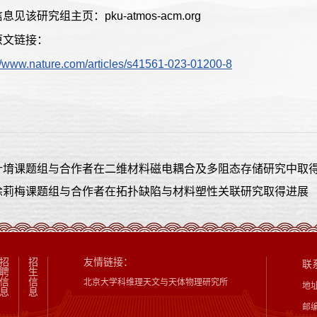
息见该研究组主页：pku-atmos-acm.org
原文链接：
://www.nature.com/articles/s41561-023-01200-8
叶堉课题组与合作者在二维材料磁电耦合及多阻态存储研究中取
徐莉梅课题组与合作者在拓扑缺陷与材料塑性关联研究取得进展
招
招
友情链接：
联
聘
生
信
信
北京大学科维理天文与天体物理研究所
地
息
息
邮编