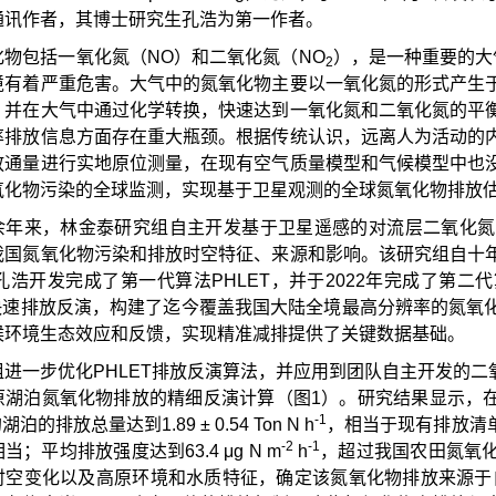
通讯作者，其博士研究生孔浩为第一作者。
化物包括一氧化氮（NO）和二氧化氮（NO
），是一种重要的大
2
境有着严重危害。大气中的氮氧化物主要以一氧化氮的形式产生
，并在大气中通过化学转换，快速达到一氧化氮和二氧化氮的平
率排放信息方面存在重大瓶颈。根据传统认识，远离人为活动的
放通量进行实地原位测量，在现有空气质量模型和气候模型中也
氧化物污染的全球监测，实现基于卫星观测的全球氮氧化物排放
余年来，林金泰研究组自主开发基于卫星遥感的对流层二氧化氮
我国氮氧化物污染和排放时空特征、来源和影响。该研究组自十
由孔浩开发完成了第一代算法PHLET，并于2022年完成了
）快速排放反演，构建了迄今覆盖我国大陆全境最高分辨率的氮氧
候环境生态效应和反馈，实现精准减排提供了关键数据基础。
进一步优化PHLET排放反演算法，并应用到团队自主开发的二氧化
原湖泊氮氧化物排放的精细反演计算（图1）。研究结果显示，在2
-1
湖泊的排放总量达到1.89 ± 0.54 Ton N h
，相当于现有排放清
-2
-1
当；平均排放强度达到63.4 μg N m
h
，超过我国农田氮氧
时空变化以及高原环境和水质特征，确定该氮氧化物排放来源于