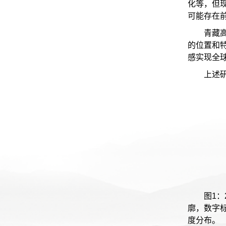
化等，但
可能存在前
青藏
的位置和
感实现全
上述
图1
廓，数字
度分布。