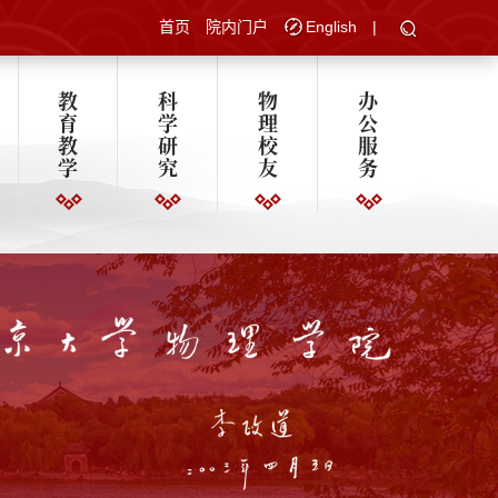
首页
院内门户
English
|
教
科
物
办
育
学
理
公
教
研
校
服
学
究
友
务