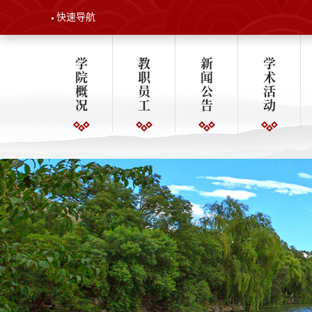
快速导航
学
教
新
学
院
职
闻
术
概
员
公
活
况
工
告
动