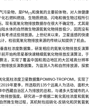
气污染物，是PM
和臭氧的主要前体物，对人体健康
2.5
于化石燃料燃烧、生物质燃烧、闪电和微生物过程所引
衡。现有氮氧化物排放数据存在很大不确定性，尤其是
内陆水体的自然微生物源氮氧化物排放极少，因而没有
没有考虑这些排放源。上世纪末以来，卫星遥感的快速
估计，检验氮氧化物排放来源的传统认知提供了机会。
垂直柱浓度数据集，研发相应的氮氧化物排放反演算
年前开始构思星基快速精细氮氧化物排放反演算法，于
第二代算法，实现了覆盖中国和周边地区的大区域高分辨率
化物排放反演数据集，为监测人为和自然排放源，探索
氮柱浓度卫星数据集POMINO-TROPOMI，实现了
019年夏季，所选取的135个远离人为活动、面积大
单中西藏自治区人为排放的总和，与诸多大型城市的人
化物排放强度。研究进一步根据二氧化氮柱浓度和氮氧
自然微生物过程，其机制包括硝化-反硝化和厌氧氨氧