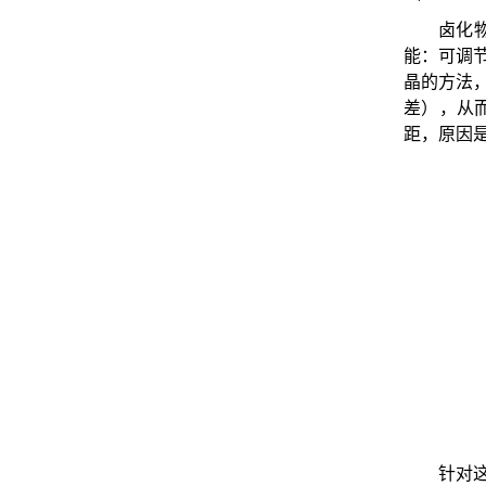
卤化
能：可调
晶的方法
差），从
距，原因
针对