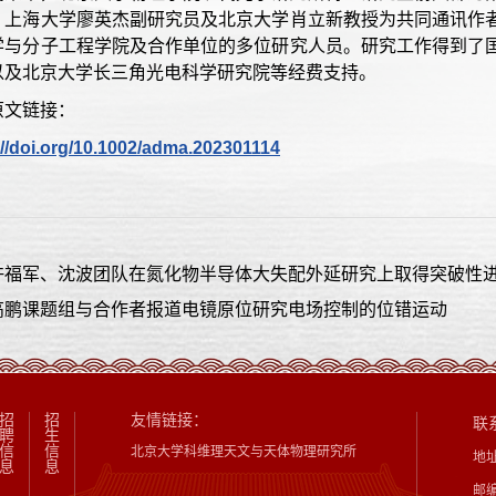
、上海大学廖英杰副研究员及北京大学肖立新教授为共同通讯作
学与分子工程学院及合作单位的多位研究人员。研究工作得到了
以及北京大学长三角光电科学研究院等经费支持。
原文链接：
://doi.org/10.1002/adma.202301114
许福军、沈波团队在氮化物半导体大失配外延研究上取得突破性
高鹏课题组与合作者报道电镜原位研究电场控制的位错运动
招
招
友情链接：
联
聘
生
信
信
北京大学科维理天文与天体物理研究所
地
息
息
邮编