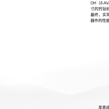
OH（
δ
‐
寸的钙钛
最终，实现
器件的性
发表