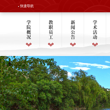
快速导航
学
教
新
学
院
职
闻
术
概
员
公
活
况
工
告
动