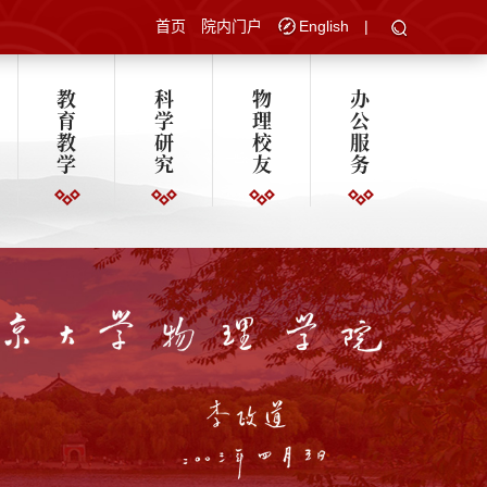
首页
院内门户
English
|
教
科
物
办
育
学
理
公
教
研
校
服
学
究
友
务