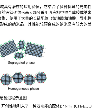
域具有潜在的应用价值，它结合了多种优异的光电性
目前钙钛矿纳米晶大部分采用溶液相中预合成胶体纳米
聚集，使用了大量的长链配体（如油胺和油酸，导电性
形成的纳米晶，其性能较预合成的纳米晶有较大的差
。
结晶过程示意图
-
+
开创性地引入了一种双功能的配体Br
NH
(CH
)
CO
3
2
4