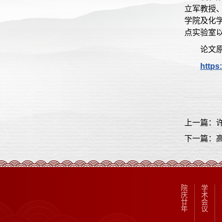
立军教授
学院及化
点实验室
论文
https
上一篇：
下一篇：
院
学
庆
术
廿
会
年
议