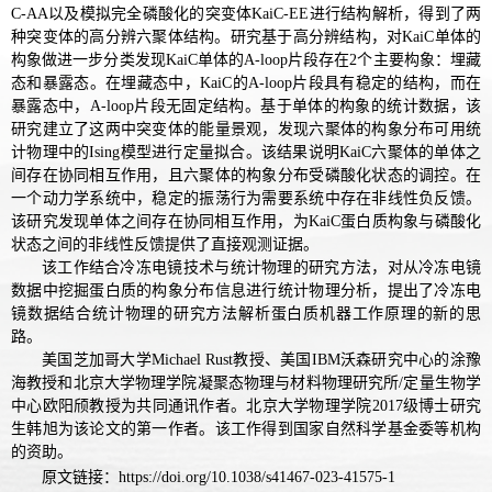
C-AA
以及模拟完全磷酸化的突变体
KaiC-EE
进行结构解析，得到了两
种突变体的高分辨六聚体结构。研究基于高分辨结构，对
KaiC
单体的
构象做进一步分类发现
KaiC
单体的
A-loop
片段存在
2
个主要构象：埋藏
态和暴露态。在埋藏态中，
KaiC
的
A-loop
片段具有稳定的结构，而在
暴露态中，
A-loop
片段无固定结构。基于单体的构象的统计数据，该
研究建立了这两中突变体的能量景观，发现六聚体的构象分布可用统
计物理中的
Ising
模型进行定量拟合。该结果说明
KaiC
六聚体的单体之
间存在协同相互作用，且六聚体的构象分布受磷酸化状态的调控。在
一个动力学系统中，稳定的振荡行为需要系统中存在非线性负反馈。
该研究发现单体之间存在协同相互作用，为
KaiC
蛋白质构象与磷酸化
状态之间的非线性反馈提供了直接观测证据。
该工作结合冷冻电镜技术与统计物理的研究方法，对从冷冻电镜
数据中挖掘蛋白质的构象分布信息进行统计物理分析，提出了冷冻电
镜数据结合统计物理的研究方法解析蛋白质机器工作原理的新的思
路。
美国芝加哥大学
Michael Rust
教授、美国
IBM
沃森研究中心的涂豫
海教授和北京大学物理学院凝聚态物理与材料物理研究所
/
定量生物学
中心欧阳颀教授为共同通讯作者。北京大学物理学院
2017
级博士研究
生韩旭为该论文的第一作者。该工作得到国家自然科学基金委等机构
的资助。
原文链接：https://doi.org/10.1038/s41467-023-41575-1