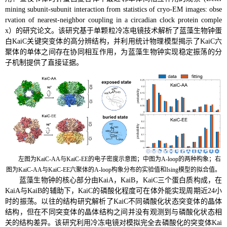
mining subunit-subunit interaction from statistics of cryo-EM images: obse
rvation of nearest-neighbor coupling in a circadian clock protein comple
x
）的研究论文。该研究基于单颗粒冷冻电镜技术解析了蓝藻生物钟蛋
白
KaiC
关键突变体的高分辨结构，并利用统计物理模型揭示了
KaiC
六
聚体的单体之间存在协同相互作用，为蓝藻生物钟实现稳定振荡的分
子机制提供了直接证据。
左图为
KaiC-AA
与
KaiC-EE
的电子密度示意图；中图为
A-loop
的两种构象；右
图为
KaiC-AA
与
KaiC-EE
六聚体的
A-loop
构象分布的实验值和
Ising
模型的拟合值。
蓝藻生物钟的核心部分由
KaiA
，
KaiB
，
KaiC
三个蛋白质构成，在
KaiA
与
KaiB
的辅助下，
KaiC
的磷酸化程度可在体外能实现周期近
24
小
时的振荡。以往的结构研究解析了
KaiC
不同磷酸化状态突变体的晶体
结构，但在不同突变体的晶体结构之间并没有观测到与磷酸化状态相
关的结构差异。该研究利用冷冻电镜对模拟完全去磷酸化的突变体
Kai