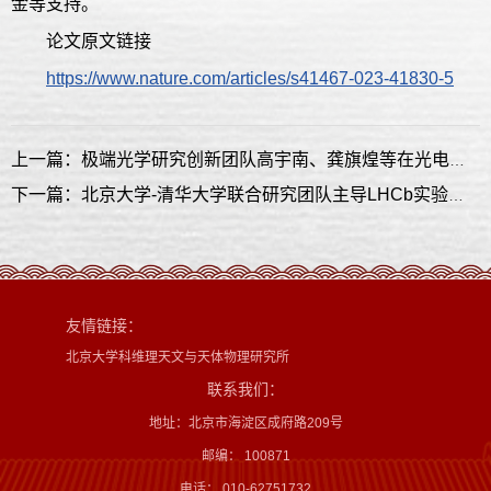
金等支持。
论文原文链接
https://www.nature.com/articles/s41467-023-41830-5
上一篇：极端光学研究创新团队高宇南、龚旗煌等在光电子显微镜揭示二维半导体材料电子动力学研究中取得重要进展
下一篇：北京大学-清华大学联合研究团队主导LHCb实验发现新型隐粲奇异四夸克态存在的证据
友情链接：
北京大学科维理天文与天体物理研究所
联系我们：
地址：北京市海淀区成府路209号
邮编： 100871
电话： 010-62751732