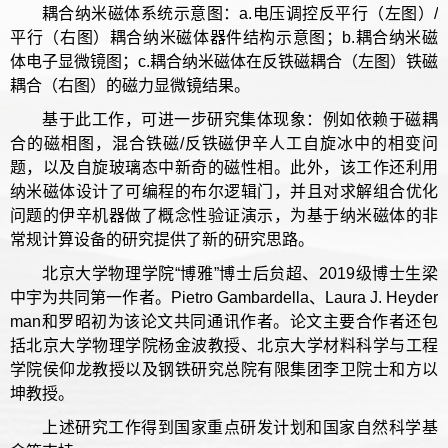
耦合纳米磁体系统示意图：a.电压调控反平行（左图）/
平行（右图）耦合纳米磁体器件结构示意图；b.耦合纳米磁
体电子显微镜图；c.耦合纳米磁体在反铁磁耦合（左图）铁磁
耦合（右图）的磁力显微镜结果。
基于此工作，可进一步研究集体现象：例如依赖于磁耦
合的磁相图，混合铁磁/反铁磁伊辛人工自旋冰中的相变问
题，以及自旋玻璃态中新奇的磁性相。此外，该工作还利用
纳米磁体设计了可编程的布尔逻辑门，并且对求解组合优化
问题的伊辛机器做了概念性验证演示，为基于纳米磁体的非
常规计算设备的研究提供了新的研究思路。
北京大学物理学院“博雅”博士后贠超、2019级博士生梁
中宇为共同第一作者。Pietro Gambardella、Laura J. Heyder
man和罗昭初为该论文共同通讯作者。论文主要合作者还包
括北京大学物理学院杨金波教授、北京大学材料科学与工程
学院侯仰龙教授以及钢铁研究总院有限集团李卫院士和方以
坤教授。
上述研究工作得到国家重点研发计划和国家自然科学基