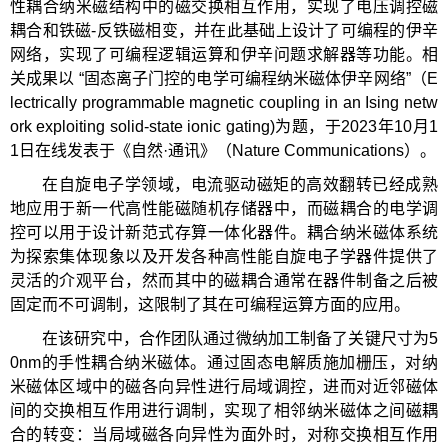
性耦合纳米磁结构中的磁交换相互作用，实现了电压调控磁
耦合和铁磁-反铁磁相变，并在此基础上设计了可编程的伊辛
网络，实现了可编程逻辑运算和伊辛问题求解器等功能。相
关成果以 “固态离子门控的电学可编程纳米磁体伊辛网络”（E
lectrically programmable magnetic coupling in an Ising netw
ork exploiting solid-state ionic gating)为题，于2023年10月1
1日在线发表于《自然·通讯》（Nature Communications）。
在自旋电子学领域，电流驱动磁矩的高效翻转已经成熟
地应用于新一代高性能磁随机存储器中，而磁耦合的电学调
控可以用于设计新范式存算一体化器件。耦合纳米磁体系统
为探索集体现象以及开发各种高性能自旋电子学器件提供了
灵活的介观平台，然而其中的磁耦合通常在器件制备之后被
固定而不可调制，这限制了其在可编程运算方面的应用。
在该研究中，合作团队通过微纳加工制备了关键尺寸为5
0nm的手性耦合纳米磁体。通过固态电解质施加栅压，对纳
米磁体区域中的磁各向异性进行局域调控，进而对近邻磁体
间的交换相互作用进行调制，实现了相邻纳米磁体之间磁耦
合的转变：当局域磁各向异性为面外时，对称交换相互作用