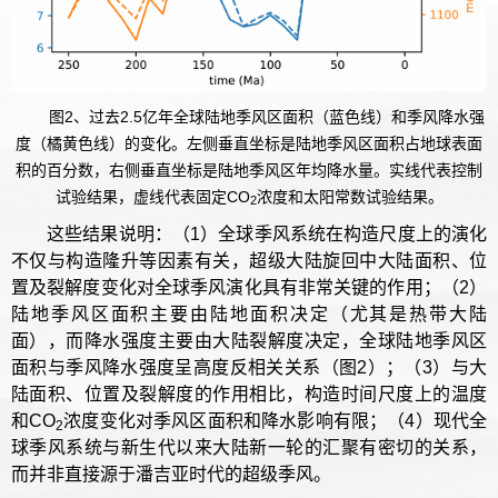
图2、过去2.5亿年全球陆地季风区面积（蓝色线）和季风降水强
度（橘黄色线）的变化。左侧垂直坐标是陆地季风区面积占地球表面
积的百分数，右侧垂直坐标是陆地季风区年均降水量。实线代表控制
试验结果，虚线代表固定CO
浓度和太阳常数试验结果。
2
这些结果说明：（1）全球季风系统在构造尺度上的演化
不仅与构造隆升等因素有关，超级大陆旋回中大陆面积、位
置及裂解度变化对全球季风演化具有非常关键的作用；（2）
陆地季风区面积主要由陆地面积决定（尤其是热带大陆
面），而降水强度主要由大陆裂解度决定，全球陆地季风区
面积与季风降水强度呈高度反相关关系（图2）；（3）与大
陆面积、位置及裂解度的作用相比，构造时间尺度上的温度
和CO
浓度变化对季风区面积和降水影响有限；（4）现代全
2
球季风系统与新生代以来大陆新一轮的汇聚有密切的关系，
而并非直接源于潘吉亚时代的超级季风。