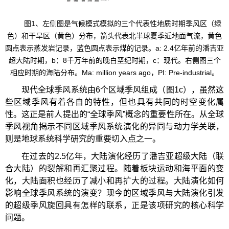
图1、左侧图是气候模式模拟的三个代表性地质时期季风区（绿
色）和干旱区（黄色）分布，箭头代表北半球夏季近地面气流，黄色
圆点表示蒸发岩记录，蓝色圆点表示煤的记录。a: 2.4亿年前的潘吉亚
超大陆时期，b：8千万年前的晚白垩纪时期，c：现代。右侧图三个
相应时期的海陆分布。Ma: million years ago，PI: Pre-industrial。
现代全球季风系统由6个区域季风组成（图1c），虽然这
些区域季风有着各自的特性，但也具有共同的时空变化属
性。这正是前人提出的“全球季风”概念的重要性所在。从全球
季风视角揭示不同区域季风系统演化的异同与动力学关联，
则是地球系统科学研究的重要切入点之一。
在过去的2.5亿年，大陆演化经历了潘吉亚超级大陆（联
合大陆）的裂解和再汇聚过程。随着板块运动和海平面的变
化，大陆面积也经历了减小和再扩大的过程。大陆演化如何
影响全球季风系统的演变？现今的区域季风与大陆演化引发
的超级季风旋回具有怎样的联系，正是该项研究的核心科学
问题。