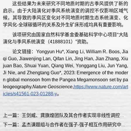
这些结果为未来研究不同地质时期的古季风提供了新的
启示。由于大陆演化对季风系统演变的调控不仅影响区域气
候，其导致的季风区变化对不同地质时期生态系统演变、化
学风化-全球碳循环的关系及外生矿床形成均具有重要影响。
该项研究由国家自然科学基金委基础科学中心项目“大陆
演化与季风系统演变（41888101）”资助。
论文链接：Yongyun Hu*, Xiang Li, William R. Boos, Jia
qi Guo, Jiawenjing Lan, Qifan Lin, Jing Han, Jian Zhang, Xiu
juan Bao, Shuai Yuan, Qiang Wei, Yonggang Liu, Jun Yang,
Ji Nie, and Zhengtang Guo*, 2023: Emergence of the moder
n global monsoon from the Pangea Megamonsoon set by pa
leogeography.
Nature Geoscience
,
https://www.nature.com/art
icles/s41561-023-01288-y
。
上一篇：王剑威、龚旗煌团队及其合作者实现非线性调控的快速非厄米拓扑相变
下一篇：孟杰课题组与合作者在强子-强子相互作用研究中取得重要进展