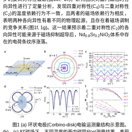
向异性进行了定量分析，发现四重对称性(C
)与二重对称性
4
(C
)的温度依赖行为不一致，且两者的磁场依赖行为相反，
2
表明两种各向异性有着不同的物理起源，且存在着磁场调制
的竞争关系(图1f, 1g)。这一结果预示着二重对称性(C
)的各
2
向异性可能来源于磁场抑制超导后，Nd
Sr
NiO
体系中存
0.8
0.2
2
在的电荷条纹序涨落。
图1 (a) 环状电极(Corbino-disk)电输运测量结构示意图。
(b)、(c) 8T磁场下，不同温度的面内磁阻
R
(
φ
)测量结果，表现