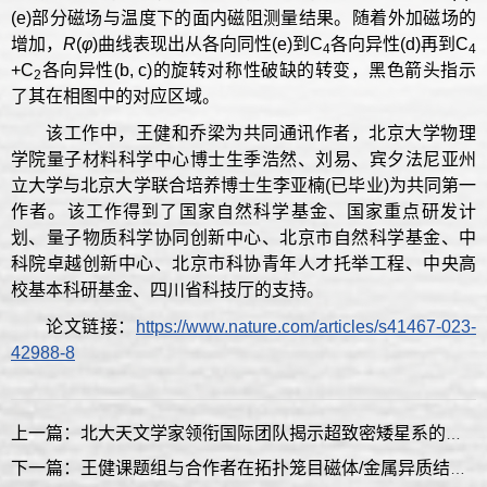
(e)部分磁场与温度下的面内磁阻测量结果。随着外加磁场的
增加，
R
(
φ
)曲线表现出从各向同性(e)到C
各向异性(d)再到C
4
4
+C
各向异性(b, c)的旋转对称性破缺的转变，黑色箭头指示
2
了其在相图中的对应区域。
该工作中，王健和乔梁为共同通讯作者，北京大学物理
学院量子材料科学中心博士生季浩然、刘易、宾夕法尼亚州
立大学与北京大学联合培养博士生李亚楠(已毕业)为共同第一
作者。该工作得到了国家自然科学基金、国家重点研发计
划、量子物质科学协同创新中心、北京市自然科学基金、中
科院卓越创新中心、北京市科协青年人才托举工程、中央高
校基本科研基金、四川省科技厅的支持。
论文链接：
https://www.nature.com/articles/s41467-023-
42988-8
上一篇：北大天文学家领衔国际团队揭示超致密矮星系的起源
下一篇：王健课题组与合作者在拓扑笼目磁体/金属异质结界面处发现超导态