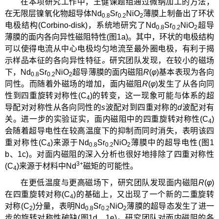
在本项研究工作中，王健课题组通过微纳加工的方法，
在无限层镍氧化物超导体Nd
Sr
NiO
薄膜上制备出了环状
0.8
0.2
2
电极结构(Corbino-disk)，系统地研究了Nd
Sr
NiO
超导
0.8
0.2
2
薄膜的面内各向异性磁阻特性(图1a)。其中，环状的电极结构
可以使得电流从中心电极均匀地流至最外圈电极，有利于揭
示样品本征的各向异性特征
。
研究团队发现，在较小的磁场
下，Nd
Sr
NiO
超导薄膜的面内磁阻
R
(
φ
)基本表现为各向
0.8
0.2
2
同性。而随着外磁场的增加，面内磁阻
R
(
φ
)发生了从各向同
性到四重旋转对称性(C
)的转变，这一现象可能与体系的超
4
导配对对称性从各向同性的
s
波配对到四重对称的
d
波配对有
关。进一步的实验证实，面内磁阻中的四重旋转对称性(C
)
4
会随着超导电性在较高温度下的抑制而同时消失，表明该四
重对称性(C
)来源于Nd
Sr
NiO
薄膜中的超导电性(图1
4
0.8
0.2
2
b、1c)。对面内磁阻的深入分析也很好地排除了四重对称性
3
+
(C
)来源于材料中Nd
磁矩的可能性。
4
在更低温度与更高磁场下，研究团队发现面内磁阻
R
(
φ
)
在四重旋转对称(C
)的基础上，又出现了一个新的二重旋转
4
对称(C
)分量，表明Nd
Sr
NiO
薄膜的超导态发生了进一
2
0.8
0.2
2
步的旋转对称性破缺(图1d、1e)。研究团队对面内磁阻的各