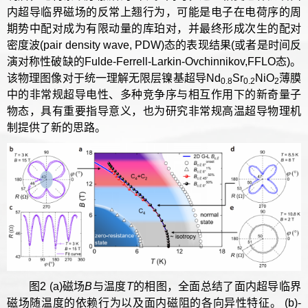
内超导临界磁场的反常上翘行为，可能是电子在电荷序的周
期势中配对成为有限动量的库珀对，并最终形成次生的配对
密度波(pair density wave, PDW)态的表现结果(或者是时间反
演对称性破缺的Fulde-Ferrell-Larkin-Ovchinnikov,FFLO态)。
该物理图像对于统一理解无限层镍基超导Nd
Sr
NiO
薄膜
0.8
0.2
2
中的非常规超导电性、多种竞争序与相互作用下的新奇量子
物态，具有重要指导意义，也为研究非常规高温超导物理机
制提供了新的思路。
图2 (a)磁场
B
与温度
T
的相图，全面总结了面内超导临界
磁场随温度的依赖行为以及面内磁阻的各向异性特征。 (b)-