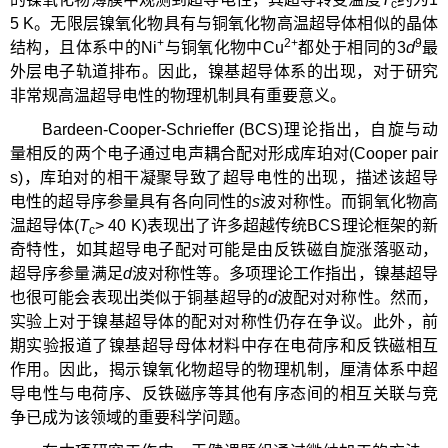
c
5 K。无限层镍氧化物具有与铜氧化物高温超导体相似的晶体
+
2
+
9
结构，且体系中的Ni
与铜氧化物中Cu
都处于相同的3
d
最
外层电子轨道排布。因此，镍基超导体系的出现，对于研究
非常规高温超导电性的物理机制具有重要意义。
Bardeen-Cooper-Schrieffer (BCS)理论指出，自旋与动
量相反的两个电子通过电声耦合配对形成库珀对(Cooper pair
s)，库珀对的相干凝聚导致了超导电性的出现，描述该超导
电性的超导序参量具有各向同性的
s
波对称性。而铜氧化物高
温超导体(
T
> 40 K)表现出了许多超越传统BCS理论框架的新
c
奇特性，如其超导电子配对可能是由反铁磁自旋涨落驱动，
超导序参量满足
d
波对称性等。多项理论工作指出，镍基超导
也很可能会表现出类似于铜基超导的
d
波配对对称性。然而，
实验上对于镍基超导体的配对对称性仍存在争议。此外，前
期实验报道了镍基超导母体材料中存在电荷序和反铁磁相互
作用。因此，揭示镍氧化物超导的物理机制，厘清体系中超
导电性与电荷序、反铁磁序等其他有序态间的相互关联与竞
争已成为该领域的重要科学问题。