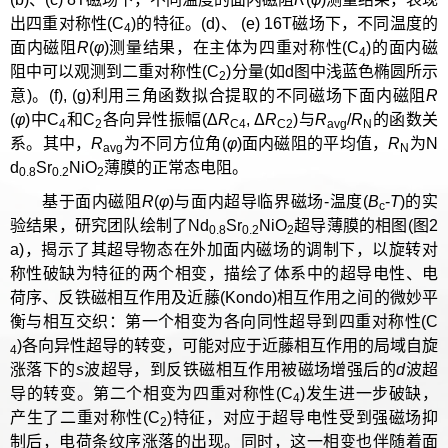
出四重对称性(C
)的特征。(d)、 (e) 16T磁场下，不同温度的
4
面内磁阻
R
(
φ
)测量结果，在主体为四重对称性(C
)的面内磁
4
阻中可以观测到二重对称性(C
)分量(如d图中浅蓝色椭圆所示
2
意)。(f), (g)利用三角函数拟合提取的不同磁场下面内磁阻
R
(
φ
)中C
和C
各向异性振幅(Δ
R
, Δ
R
)与
R
/
R
的函数关
4
2
C4
C2
avg
N
系。其中，
R
为不同方位角(
φ
)面内磁阻的平均值，
R
为N
avg
N
d
Sr
NiO
薄膜的正常态电阻。
0.8
0.2
2
基于面内磁阻
R
(
φ
)与面内超导临界磁场-温度(
B
-
T
)的实
c
验结果，研究团队绘制了Nd
Sr
NiO
超导薄膜的相图(图2
0.8
0.2
2
a)，揭示了其超导物态在外加面内磁场的调制下，以旋转对
称性破缺为特征的两个相变，描绘了体系中的超导电性、电
荷序、反铁磁相互作用及近藤(Kondo)相互作用之间的微妙平
衡与相互交织：第一个相变为各向同性超导到四重对称性(C
)各向异性超导的转变，可能对应于近藤相互作用的局域自旋
4
涨落下的
s
波超导，到反铁磁相互作用被磁场增强后的
d
波超
导的转变。第二个相变为四重对称性(C
)发生进一步破缺，
4
产生了二重对称性(C
)特征，对应于超导电性受到强磁场抑
2
制后，电荷条纹序涨落的出现。同时，这一相变也伴随着面