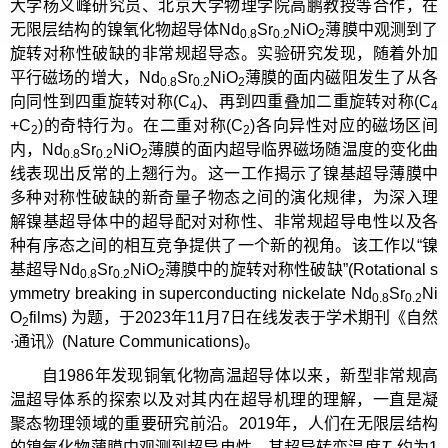
大学杨义峰研究员、北京大学物理学院高鹏教授等合作，在
无限层结构的镍氧化物超导体Nd
Sr
NiO
薄膜中观测到了
0.8
0.2
2
旋转对称性破缺的非常规超导态。实验研究发现，随着外加
平行磁场的增大，Nd
Sr
NiO
薄膜的面内磁阻发生了从各
0.8
0.2
2
向同性到四重旋转对称(C
)、再到四重叠加二重旋转对称(C
4
4
+C
)的奇特行为。在二重对称(C
)各向异性对应的磁场区间
2
2
内，Nd
Sr
NiO
薄膜的面内超导临界磁场随温度的变化曲
0.8
0.2
2
线表现出反常的上翘行为。这一工作揭示了镍基超导薄膜中
多种对称性破缺的新奇量子物态之间的演化规律，为深入理
解镍基超导体中的超导配对对称性、非常规超导电性以及各
种有序态之间的相互竞争提供了一个新的视角。该工作以“镍
基超导Nd
Sr
NiO
薄膜中的旋转对称性破缺”(Rotational s
0.8
0.2
2
ymmetry breaking in superconducting nickelate Nd
Sr
Ni
0.8
0.2
O
films) 为题，于2023年11月7日在线发表于学术期刊《自然
2
∙通讯》(Nature Communications)。
自1986年发现铜氧化物高温超导体以来，新型非常规高
温超导体系的探索以及对其内在超导机理的理解，一直是凝
聚态物理领域的重要研究前沿。2019年，人们在无限层结构
的镍氧化物薄膜中观测到超导电性，其超导转变温度
T
约为1