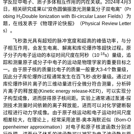
学反应中电子、质子多体相互作用的内在关联。2024年4月3
日，相关研究成果以“双色圆偏振激光测量氢分子双电离”（Pr
obing H
Double Ionization with Bi-circular Laser Fields）为
2
题，在线发表于《物理评论快报》（Physical Review Letter
s）。
飞秒激光具有超短的脉冲宽度和超高的峰值功率，与分
子相互作用，会发生电离、解离和库伦爆炸等超快过程。原
-18
子分子内电子运动的本征时间尺度在阿秒（10
s）量级，追
踪和测量原子或分子中电子的运动是物理学家的重要目标之
一。由于原子核的质量比电子的质量一般要大3-4个数量级，
因此分子库伦爆炸过程通常发生在百飞秒-皮秒量级。通过对
库伦爆炸碎片离子的三维动量进行全微分符合测量，分析碎
片离子的释放能(Kinetic energy release-KER)，可以实现分
子构型成像，进而获得原子核间距。实验上通常通过泵浦-探
测技术测量时间依赖的离子释放能，进而可以对化学键断裂
过程进行动力学成像。由于原子核运动和电子运动时间尺度
相差较大，在理论上，经常采用波恩-奥本海默近似（Born-O
ppenheimer approximation）对电子和原子核波函数分别进