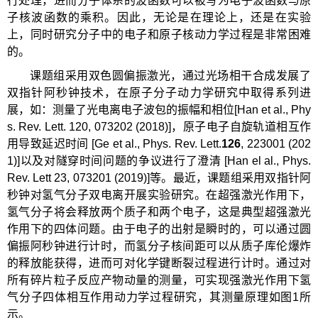
行处理，进而分子体系的波函数可以被写为电子波函数与原
子核波函数的乘积。因此，无论是在理论上，还是在实验
上，同时研究分子中的电子和原子核动力学过程是非常困难
的。
课题组采用双色圆偏振激光，通过光场相干合成发展了
双指针阿秒钟技术，在原子分子动力学研究中取得系列进
展，如：测量了光电离电子波包的振幅和相位[Han et al., Phy
s. Rev. Lett. 120, 073202 (2018)]，原子电子自旋轨道相互作
用导致延迟时间 [Ge et al., Phys. Rev. Lett.
126
, 223001 (202
1)]以及对隧穿时间问题的争议进行了澄清 [Han el al., Phys.
Rev. Lett 23, 073201 (2019)]等。最近，课题组采用双指针阿
秒钟对氢气分子双电离开展实验研究。在超强激光作用下，
氢气分子将会释放两个质子和两个电子，这是典型超强激光
作用下的四体问题。由于电子的出射是瞬时的，可以通过圆
偏振阿秒钟进行计时，而氢分子核间距可以从质子库伦爆炸
的释放能获得，进而可对化学键断裂过程进行计时。通过对
所有碎片粒子反应产物动量的测量，可实现强激光作用下氢
气分子四体相互作用动力学过程研究，其测量原理如图1所
示。