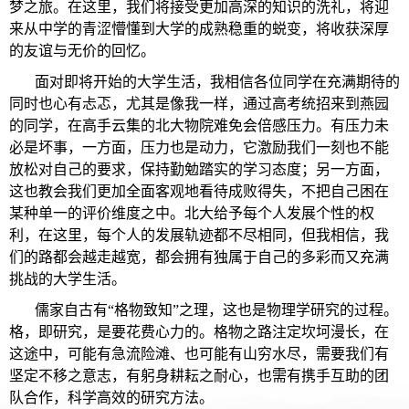
梦之旅。在这里，我们将接受更加高深的知识的洗礼，将迎
来从中学的青涩懵懂到大学的成熟稳重的蜕变，将收获深厚
的友谊与无价的回忆。
面对即将开始的大学生活，我相信各位同学在充满期待的
同时也心有忐忑，尤其是像我一样，通过高考统招来到燕园
的同学，在高手云集的北大物院难免会倍感压力。有压力未
必是坏事，一方面，压力也是动力，它激励我们一刻也不能
放松对自己的要求，保持勤勉踏实的学习态度；另一方面，
这也教会我们更加全面客观地看待成败得失，不把自己困在
某种单一的评价维度之中。北大给予每个人发展个性的权
利，在这里，每个人的发展轨迹都不尽相同，但我相信，我
们的路都会越走越宽，都会拥有独属于自己的多彩而又充满
挑战的大学生活。
儒家自古有“格物致知”之理，这也是物理学研究的过程。
格，即研究，是要花费心力的。格物之路注定坎坷漫长，在
这途中，可能有急流险滩、也可能有山穷水尽，需要我们有
坚定不移之意志，有躬身耕耘之耐心，也需有携手互助的团
队合作，科学高效的研究方法。