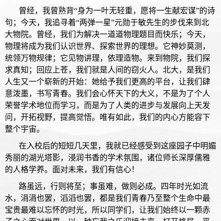
曾经，我曾熟背“身为一叶无轻重，愿将一生献宏谋”的诗
句；今天，我追寻着“两弹一星”元勋于敏先生的步伐来到北
大物院。曾经，我们为解决一道道物理题目而快乐；今天，
物理将成为我们认识世界、探索世界的理想。它神妙莫测，
统领万物规律；它见物讲理，依理造物。来到物院，我们探
求真知；回应上苍，我们就是人间的窃火人。北大，是我们
人生又一个崭新的开始：她给予我们更高的平台，让我们肆
意泼墨，书写青春。我们会心怀天下的大义，不是为了个人
荣誉学术地位而学习，而是为了人类的进步与发展向上天发
问，开拓视野，提高觉悟。唯有如此，我们的内心方能容下
整个宇宙。
在入校后的短短几天里，我就已经感受到这座园子中明媚
秀丽的湖光塔影，浸润书香的学术氛围，诸位师长深厚儒雅
的人格学养。面对未来，我们有信心！
路虽远，行则将至；事虽难，做则必成。四年时光如流
水，涓涓也罢，滔滔也罢，都是我们青春乃至整个生命中最
宝贵最难以忘怀的时光，所以同学们，让我们始终以一颗赤