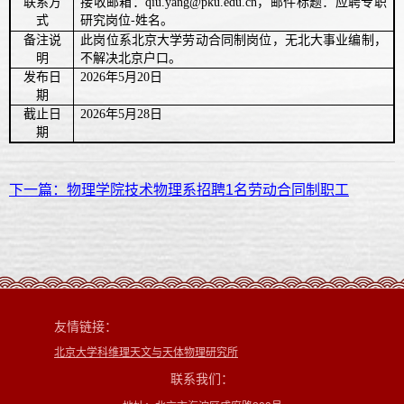
联系方
接收邮箱：
qiu.yang@pku.edu.cn
，邮件标题：应聘专职
式
研究岗位-姓名。
备注说
此岗位系北京大学劳动合同制岗位，无北大事业编制，
明
不解决北京户口。
发布日
2
026
年5月20
日
期
截止日
2
026
年
5
月28
日
期
下一篇：物理学院技术物理系招聘1名劳动合同制职工
友情链接：
北京大学科维理天文与天体物理研究所
联系我们：