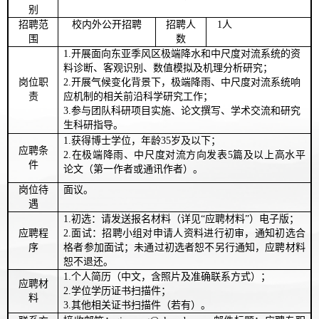
别
招聘范
校内外公开招聘
招聘人
1
人
围
数
1.
开展面向东亚季风区极端降水和中尺度对流系统的资
料诊断、客观识别、数值模拟及机理分析研究；
岗位职
2.
开展
气候变化背景下，
极端降雨、中尺度对流
系统响
责
应机制的相关前沿
科学研究工作；
3.
参与团队科研项目实施、论文撰写、学术交流和研究
生科研指导。
1.获得博士学位，年龄35岁及以下；
应聘条
2.在极端降雨、中尺度对流方向发表5篇及以上高水平
件
论文（第一作者或通讯作者）。
岗位待
面议。
遇
1.初选：请发送报名材料（详见“应聘材料”）电子版；
应聘程
2.面试：招聘小组对申请人资料进行初审，通知初选合
序
格者参加面试；未通过初选者恕不另行通知，应聘材料
恕不退还。
1.个人简历（中文，含照片及准确联系方式）；
应聘材
2.学位学历证书扫描件；
料
3.
其他相关证书扫描件（若有）。