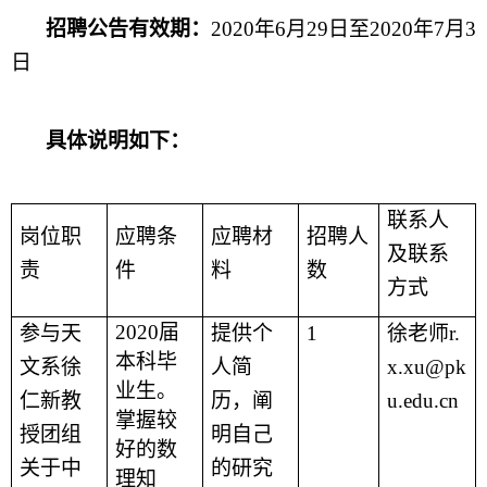
招聘公告有效期：
2020
年
6
月
29
日至
2020
年
7
月
3
日
具体说明如下：
联系人
岗位职
应聘条
应聘材
招聘人
及联系
责
件
料
数
方式
2020
届
参与天
提供个
1
徐老师
r.
本科毕
文系徐
人简
x.xu@pk
业生。
仁新教
历，阐
u.edu.cn
掌握较
授团组
明自己
好的数
关于中
的研究
理知