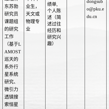
dongsub
绩单
,
东苏勃
业生，
o@pku.e
个人陈
研究员
天文或
du.cn
述（简
课题组
物理专
述过往
的研究
业
经历和
工作
研究兴
趣）
（基于
L
AMOST
巡天的
系外行
星系统
研究、
微引力
透镜搜
索恒星