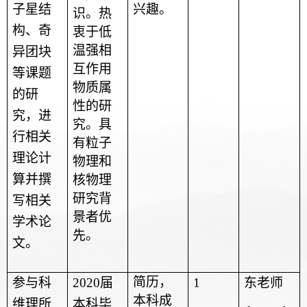
子星结
兴趣。
识。热
构、奇
衷于低
温强相
异团块
互作用
等课题
物质属
的研
性的研
究，进
究。具
行相关
有粒子
理论计
物理和
算并撰
核物理
研究背
写相关
景者优
学术论
先。
文。
简历，
参与科
2020
届
1
东老师
本科成
维理所
本科毕