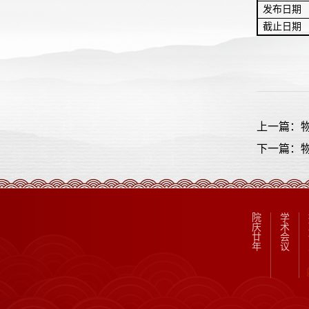
发布日期
截止日期
上一篇：
下一篇：
院
学
庆
术
廿
会
年
议