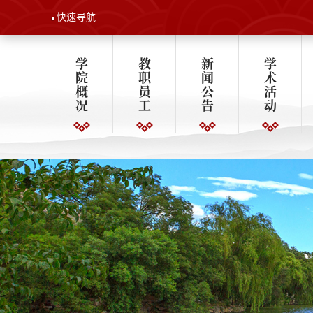
快速导航
学
教
新
学
院
职
闻
术
概
员
公
活
况
工
告
动