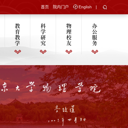
首页
院内门户
English
|
教
科
物
办
育
学
理
公
教
研
校
服
学
究
友
务