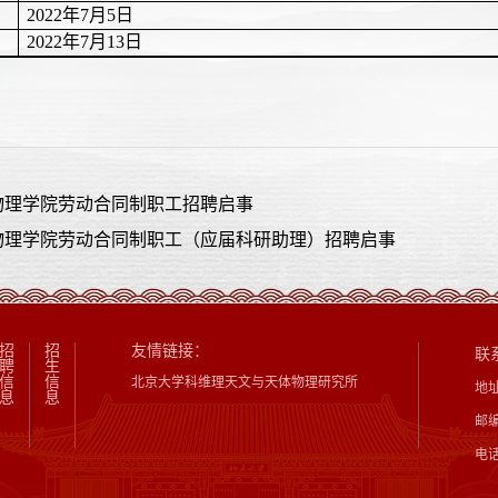
2022
年
7
月
5
日
2022
年
7
月
13
日
物理学院劳动合同制职工招聘启事
物理学院劳动合同制职工（应届科研助理）招聘启事
招
招
友情链接：
联
聘
生
信
信
北京大学科维理天文与天体物理研究所
地
息
息
邮编
电话