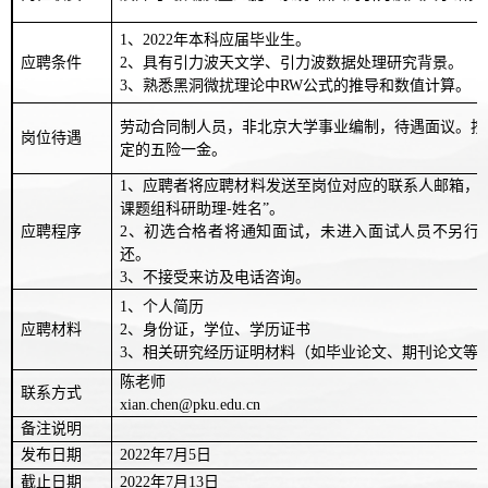
1
、
2022
年本科应届毕业生。
应聘条件
2
、具有引力波天文学、引力波数据处理研究背景。
3
、熟悉黑洞微扰理论中
RW
公式的推导和数值计算。
劳动合同制人员，非北京大学事业编制，待遇面议。按
岗位待遇
定的五险一金。
1
、应聘者将应聘材料发送至岗位对应的联系人邮箱，
课题组科研助理
-
姓名”。
应聘程序
2
、初选合格者将通知面试，未进入面试人员不另行
还。
3
、不接受来访及电话咨询。
1
、个人简历
应聘材料
2
、身份证，学位、学历证书
3
、相关研究经历证明材料（如毕业论文、期刊论文等
陈老师
联系方式
xian.chen@pku.edu.cn
备注说明
发布日期
2022
年
7
月
5
日
截止日期
2022
年
7
月
13
日