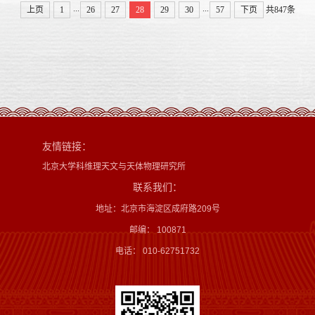
...
...
上页
1
26
27
28
29
30
57
下页
共847条
友情链接：
北京大学科维理天文与天体物理研究所
联系我们：
地址：北京市海淀区成府路209号
邮编： 100871
电话： 010-62751732