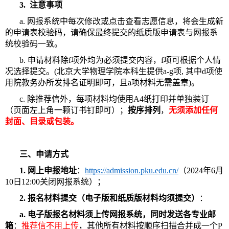
3. 注意事项
a. 网报系统中每次修改或点击查看志愿信息，将会生成新
的申请表校验码，请确保最终提交的纸质版申请表与网报系
统校验码一致。
b. 申请材料除f项外均为必须提交内容，f项可根据个人情
况选择提交。(北京大学物理学院本科生提供a-g项, 其中d项使
用院教务办所发排名证明即可，且a项材料无需盖章)。
c. 除推荐信外，每项材料均使用A4纸打印并单独装订
（页面左上角一颗订书钉即可）；
按序排列
，
无须添加任何
封面、目录或包装。
三、申请方式
1.
网上申报地址
：
https://admission.pku.edu.cn/
（2024年6月
10日12:00关闭网报系统）；
2.
报名材料提交（电子版和纸质版材料均须提交）
：
a. 电子版报名材料须上传网报系统，同时发送各专业邮
箱
：
推荐信不用上传
，其他所有材料按顺序扫描合并成一个P