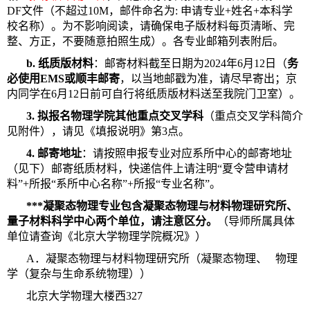
DF文件（不超过10M，邮件命名为: 申请专业+姓名+本科学
校名称）。为不影响阅读，请确保电子版材料每页清晰、完
整、方正，不要随意拍照生成）。各专业邮箱列表附后。
b. 纸质版材料
：邮寄材料截至日期为2024年6月12日（
务
必使用EMS或顺丰邮寄
，以当地邮戳为准，请尽早寄出；京
内同学在6月12日前可自行将纸质版材料送至我院门卫室）。
3.
拟报名物理学院其他重点交叉学科
（重点交叉学科简介
见附件），请见《填报说明》第3点。
4. 邮寄地址
：请按照申报专业对应系所中心的邮寄地址
（见下）邮寄纸质材料，快递信件上请注明“夏令营申请材
料”+所报“系所中心名称”+所报“专业名称”。
***凝聚态物理专业包含凝聚态物理与材料物理研究所、
量子材料科学中心两个单位，请注意区分。
（导师所属具体
单位请查询《北京大学物理学院概况》）
A．凝聚态物理与材料物理研究所（凝聚态物理、 物理
学（复杂与生命系统物理））
北京大学物理大楼西327