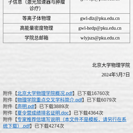
子信息（激光加速器与肿瘤
诊疗）
等离子体物理
gwl-dlz@pku.edu.cn
高能量密度物理
gwl-hedp@pku.edu.cn
学院总邮箱
wlyjszs@pku.edu.cn
北京大学物理学院
2024年5月7日
附件【
北京大学物理学院概况.pdf
】已下载
16760
次
附件【
物理学院重点交叉学科简介.pdf
】已下载
6079
次
附件【
声明.pdf
】已下载
3889
次
附件【
夏令营成绩排名证明.doc
】已下载
4364
次
附件【
专家推荐信填写说明（本文件不是模板，请另行在系
统下载）.pdf
】已下载
4274
次