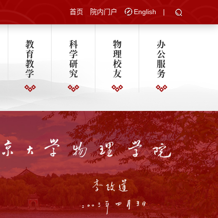
首页
院内门户
English
|
教
科
物
办
育
学
理
公
教
研
校
服
学
究
友
务