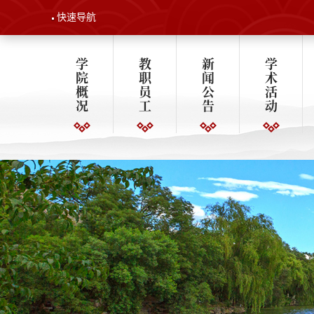
快速导航
学
教
新
学
院
职
闻
术
概
员
公
活
况
工
告
动