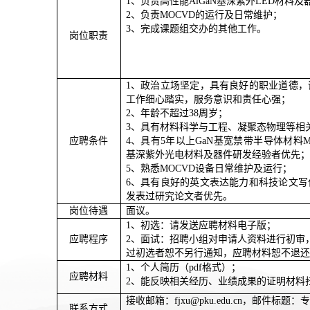
1、负责高性能AlGaN基深紫外LED材料
2、负责MOCVD的运行及日常维护；
3、完成课题组交办的其他工作。
岗位职责
1、政治立场坚定，具有良好的职业道德
工作细心踏实，服务意识和责任心强；
2、年龄不超过38周岁；
3、具有材料科学与工程、凝聚态物理等相
应聘条件
4、具有5年以上GaN基宽禁带半导体材料M
基深紫外光电材料及器件研发经验者优先；
5、熟悉MOCVD设备日常维护及运行；
6、具有良好的英文表达能力和科技论文
发表过研究论文者优先。
岗位待遇
面议。
1、初选：请发送应聘材料电子版；
应聘程序
2、面试：招聘小组对申请人资料进行初审
过初选者恕不另行通知，应聘材料恕不退还
1、个人简历（pdf格式）；
应聘材料
2、能反映相关经历、业绩成果的证明材料
接收邮箱：
fjxu@pku.edu.cn，邮件标
联系方式