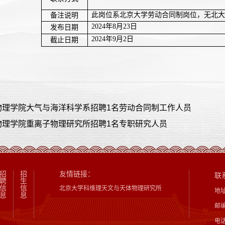
此岗位系北京大学劳动合同制岗位，无北大
备注说明
2024年8月23日
发布日期
2024年9月2日
截止日期
物理学院大气与海洋科学系招聘1名劳动合同制工作人员
物理学院重离子物理研究所招聘1名专职研究人员
招
招
友情链接：
联
聘
生
信
信
北京大学科维理天文与天体物理研究所
地
息
息
邮编
电话