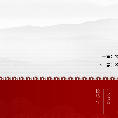
上一篇：
下一篇：
院
学
庆
术
廿
会
年
议